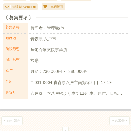
管理職へStepUp
車通勤可
《 募集要項 》
募集資格
管理者・管理職/他
勤務地
青森県 八戸市
施設形態
居宅介護支援事業所
雇用形態
常勤
給与
月給：230,000円 ～ 280,000円
住所
〒031-0004 青森県八戸市南類家2丁目17-19
最寄り
八戸線 本八戸駅より車で12分 車、原付、自転車通勤可（駐車場あり）
前の30件
次の30件
1