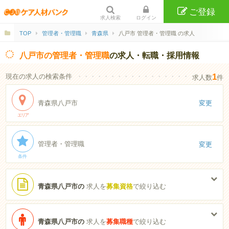
ご登録
求人検索
ログイン
TOP
管理者・管理職
青森県
八戸市 管理者・管理職 の求人
八戸市の管理者・管理職
の求人・転職・採用情報
1
現在の求人の検索条件
・・・・・・・・・・・・・・・・・・・・・・
求人数
件
青森県八戸市
変更
エリア
管理者・管理職
変更
条件
青森県八戸市の
求人を
募集資格
で絞り込む
青森県八戸市の
求人を
募集職種
で絞り込む