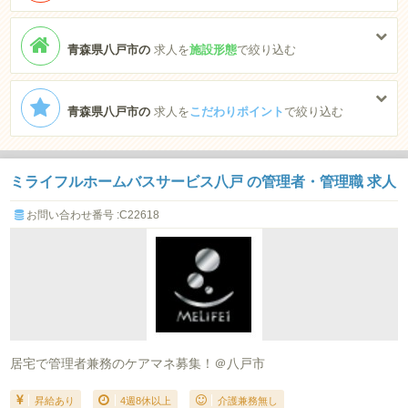
青森県八戸市の
求人を
施設形態
で絞り込む
青森県八戸市の
求人を
こだわりポイント
で絞り込む
ミライフルホームバスサービス八戸 の管理者・管理職 求人
お問い合わせ番号 :C22618
居宅で管理者兼務のケアマネ募集！＠八戸市
昇給あり
4週8休以上
介護兼務無し