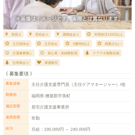
高収入
昇給あり
退職金あり
年間休日110日以上
土日祝休み
土日休み
4週8休以上
残業少ない
介護兼務無し
初心者・未経験歓迎
ケアマネ複数在籍
社用車あり
車通勤可
《 募集要項 》
募集資格
主任介護支援専門員（主任ケアマネージャー）/他
勤務地
福岡県 糟屋郡宇美町
施設形態
居宅介護支援事業所
雇用形態
常勤
給与
月給：190,000円 ～ 240,000円