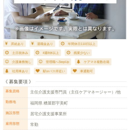
昇給あり
退職金あり
年間休日110日以上
土日祝休み
4週8休以上
残業少ない
介護兼務無し
管理職へStepUp
ケアマネ複数在籍
社用車あり
駅orバス停近い
車通勤可
《 募集要項 》
募集資格
主任介護支援専門員（主任ケアマネージャー）/他
勤務地
福岡県 糟屋郡宇美町
施設形態
居宅介護支援事業所
雇用形態
常勤