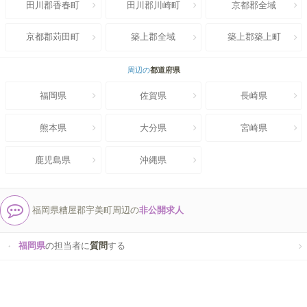
田川郡香春町
田川郡川崎町
京都郡全域
京都郡苅田町
築上郡全域
築上郡築上町
周辺の
都道府県
福岡県
佐賀県
長崎県
熊本県
大分県
宮崎県
鹿児島県
沖縄県
福岡県糟屋郡宇美町周辺の
非公開求人
福岡県
の担当者に
質問
する