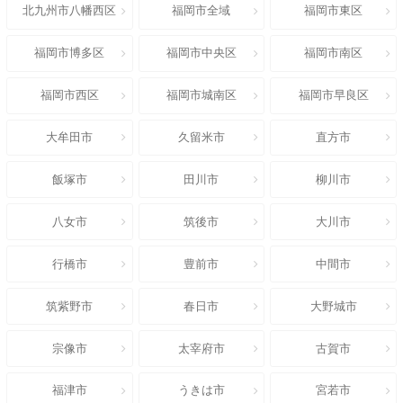
北九州市八幡西区
福岡市全域
福岡市東区
福岡市博多区
福岡市中央区
福岡市南区
福岡市西区
福岡市城南区
福岡市早良区
大牟田市
久留米市
直方市
飯塚市
田川市
柳川市
八女市
筑後市
大川市
行橋市
豊前市
中間市
筑紫野市
春日市
大野城市
宗像市
太宰府市
古賀市
福津市
うきは市
宮若市