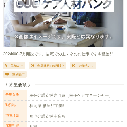
2024年6-7月開設です。居宅での主マネのお仕事です＠糟屋郡
昇給あり
年間休日110日以上
残業少ない
車通勤可
《 募集要項 》
募集資格
主任介護支援専門員（主任ケアマネージャー）
勤務地
福岡県 糟屋郡宇美町
施設形態
居宅介護支援事業所
雇用形態
常勤