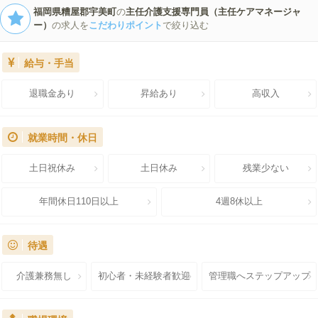
福岡県糟屋郡宇美町
の
主任介護支援専門員（主任ケアマネージャ
ー）
の求人を
こだわりポイント
で絞り込む
給与・手当
退職金あり
昇給あり
高収入
就業時間・休日
土日祝休み
土日休み
残業少ない
年間休日110日以上
4週8休以上
待遇
介護兼務無し
初心者・未経験者歓迎
管理職へステップアップ