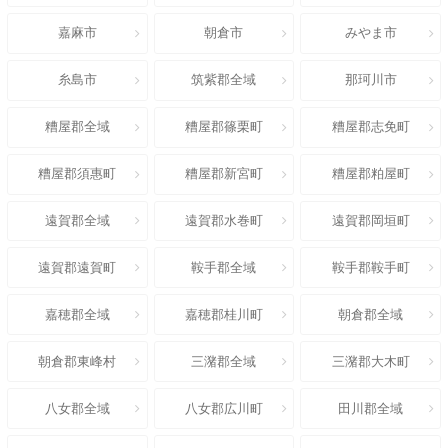
嘉麻市
朝倉市
みやま市
糸島市
筑紫郡全域
那珂川市
糟屋郡全域
糟屋郡篠栗町
糟屋郡志免町
糟屋郡須惠町
糟屋郡新宮町
糟屋郡粕屋町
遠賀郡全域
遠賀郡水巻町
遠賀郡岡垣町
遠賀郡遠賀町
鞍手郡全域
鞍手郡鞍手町
嘉穂郡全域
嘉穂郡桂川町
朝倉郡全域
朝倉郡東峰村
三潴郡全域
三潴郡大木町
八女郡全域
八女郡広川町
田川郡全域