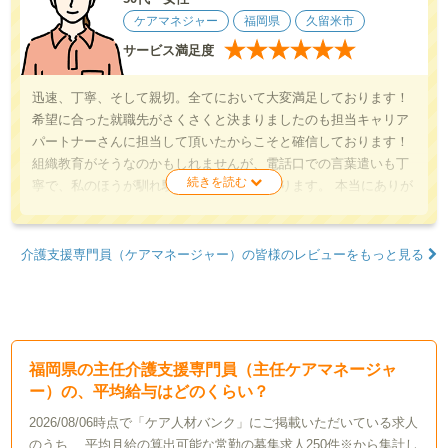
ケアマネジャー
福岡県
久留米市
★
★
★
★
★
★
サービス満足度
迅速、丁寧、そして親切。全てにおいて大変満足しております！
希望に合った就職先がさくさくと決まりましたのも担当キャリア
パートナーさんに担当して頂いたからこそと確信しております！
組織教育がそうなのかもしれませんが、電話口での言葉遣いも丁
寧で、私のほうが馴れ馴れしく恐縮しております。 本当にありが
とうございます。
介護支援専門員（ケアマネージャー）の皆様のレビューをもっと見る
福岡県の主任介護支援専門員（主任ケアマネージャ
ー）の、平均給与はどのくらい？
2026/08/06時点で「ケア人材バンク」にご掲載いただいている求人
のうち、 平均月給の算出可能な常勤の募集求人250件※から集計し