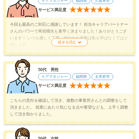
ケアマネジャー
福岡県
久留米市
★
★
★
★
★
★
サービス満足度
今回も最高のご対応に感謝しています！ 担当キャリアパートナー
さんのパワーで再就職先も素早く決まりました！ありがとうござ
います！ いつも優しく丁寧、細やかな姿勢は私も学ばなくてはと
感じます。
50代 男性
ケアマネジャー
福岡県
太宰府市
★
★
★
★
★
★
サービス満足度
こちらの意向を確認して頂き、複数の事業所さんとの調整をして
頂きました。 就業にあたり気になる点や要望なども、上手く調整
して頂き助かりました。
50代 女性