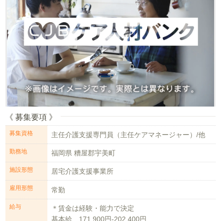
《 募集要項 》
募集資格
主任介護支援専門員（主任ケアマネージャー）/他
勤務地
福岡県 糟屋郡宇美町
施設形態
居宅介護支援事業所
雇用形態
常勤
給与
＊賃金は経験・能力で決定
基本給 171,900円-202,400円