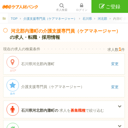
ご登録
求人検索
ログイン
TOP
介護支援専門員（ケアマネージャー）
石川県
河北郡
内灘町 介
河北郡内灘町の介護支援専門員（ケアマネージャー）
の求人・転職・採用情報
1
現在の求人の検索条件
・・・・・・・・・・・・・・・・・・・・・・
求人数
件
石川県河北郡内灘町
変更
エリア
介護支援専門員（ケアマネージャー）
変更
条件
石川県河北郡内灘町の
求人を
募集職種
で絞り込む