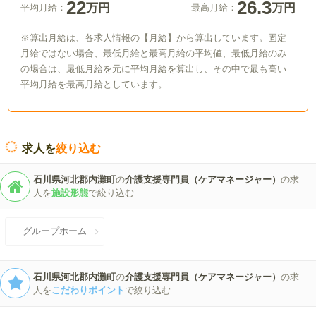
22
26.3
万円
万円
平均月給：
最高月給：
※算出月給は、各求人情報の【月給】から算出しています。固定
月給ではない場合、最低月給と最高月給の平均値、最低月給のみ
の場合は、最低月給を元に平均月給を算出し、その中で最も高い
平均月給を最高月給としています。
求人を
絞り込む
石川県河北郡内灘町
の
介護支援専門員（ケアマネージャー）
の求
人を
施設形態
で絞り込む
グループホーム
石川県河北郡内灘町
の
介護支援専門員（ケアマネージャー）
の求
人を
こだわりポイント
で絞り込む