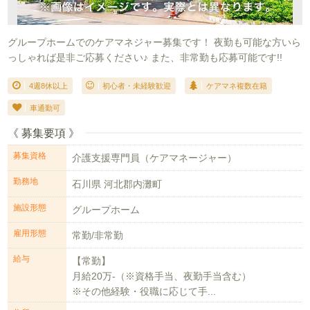
グループホームでのケアマネジャー募集です！ 夜勤も可能な方いら
っしゃれば是非ご応募ください♪ また、非常勤も応募可能です!!
4週8休以上
初心者・未経験歓迎
ケアマネ複数在籍
車通勤可
《 募集要項 》
募集資格
介護支援専門員（ケアマネージャー）
勤務地
石川県 河北郡内灘町
施設形態
グループホーム
雇用形態
常勤/非常勤
給与
【常勤】
月給20万-（※資格手当、夜勤手当含む）
※その他経験・役職に応じて手...