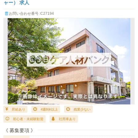
ャー） 求人
お問い合わせ番号 :C27194
昇給あり
4週8休以上
残業少ない
初心者・未経験歓迎
社用車あり
《 募集要項 》