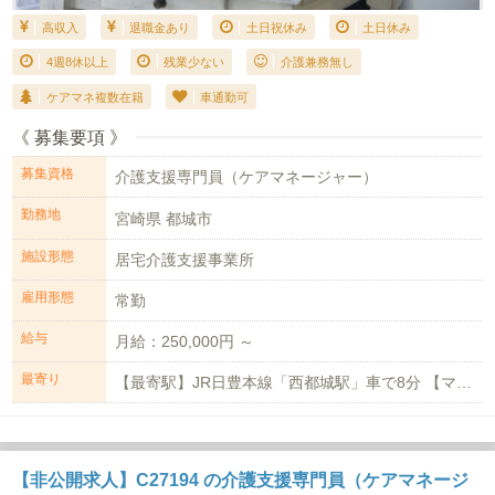
高収入
退職金あり
土日祝休み
土日休み
4週8休以上
残業少ない
介護兼務無し
ケアマネ複数在籍
車通勤可
《 募集要項 》
募集資格
介護支援専門員（ケアマネージャー）
勤務地
宮崎県 都城市
施設形態
居宅介護支援事業所
雇用形態
常勤
給与
月給：250,000円 ～
最寄り
【最寄駅】JR日豊本線「西都城駅」車で8分 【マイカー通勤】可能(無料駐車場...
【非公開求人】C27194 の介護支援専門員（ケアマネージ