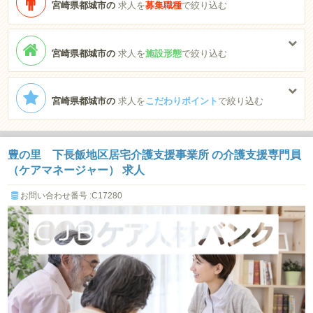
宮崎県都城市の
求人を
募集職種
で絞り込む
宮崎県都城市の
求人を
施設形態
で絞り込む
宮崎県都城市の
求人を
こだわりポイント
で絞り込む
豊の里 下長飯地区居宅介護支援事業所 の介護支援専門員
（ケアマネージャー） 求人
お問い合わせ番号 :C17280