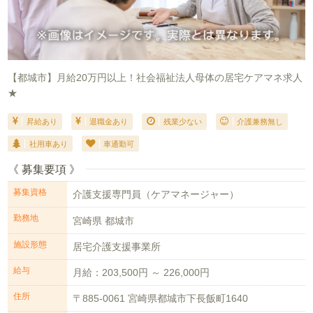
【都城市】月給20万円以上！社会福祉法人母体の居宅ケアマネ求人
★
昇給あり
退職金あり
残業少ない
介護兼務無し
社用車あり
車通勤可
《 募集要項 》
募集資格
介護支援専門員（ケアマネージャー）
勤務地
宮崎県 都城市
施設形態
居宅介護支援事業所
給与
月給：203,500円 ～ 226,000円
住所
〒885-0061 宮崎県都城市下長飯町1640