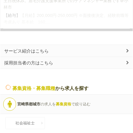
土日祝休み。居宅介護支援事業所でのケアマネジャー業務です＠小
林市
【給与】
【月給】200,000円-250,000円 ※面接後決定、経験前職等
考慮あり 基本給 160,...
サービス紹介はこちら
採用担当者の方はこちら
募集資格・募集職種
から求人を探す
宮崎県都城市
の求人を
募集資格
で絞り込む
社会福祉士