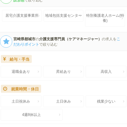
設形態
で絞り込む
居宅介護支援事業所
地域包括支援センター
特別養護老人ホーム(特
養)
宮崎県都城市
の
介護支援専門員（ケアマネージャー）
の求人を
こ
だわりポイント
で絞り込む
給与・手当
退職金あり
昇給あり
高収入
就業時間・休日
土日祝休み
土日休み
残業少ない
4週8休以上