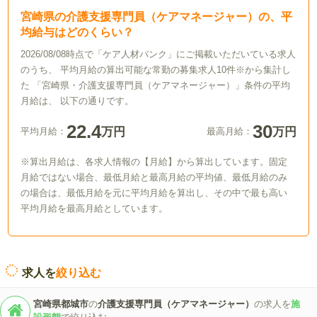
宮崎県の介護支援専門員（ケアマネージャー）の、平
均給与はどのくらい？
2026/08/08時点で「ケア人材バンク」にご掲載いただいている求人
のうち、 平均月給の算出可能な常勤の募集求人10件※から集計し
た 「宮崎県・介護支援専門員（ケアマネージャー）」条件の平均
月給は、 以下の通りです。
22.4
30
万円
万円
平均月給：
最高月給：
※算出月給は、各求人情報の【月給】から算出しています。固定
月給ではない場合、最低月給と最高月給の平均値、最低月給のみ
の場合は、最低月給を元に平均月給を算出し、その中で最も高い
平均月給を最高月給としています。
求人を
絞り込む
宮崎県都城市
の
介護支援専門員（ケアマネージャー）
の求人を
施