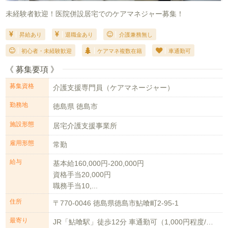
未経験者歓迎！医院併設居宅でのケアマネジャー募集！
昇給あり
退職金あり
介護兼務無し
初心者・未経験歓迎
ケアマネ複数在籍
車通勤可
《 募集要項 》
募集資格
介護支援専門員（ケアマネージャー）
勤務地
徳島県 徳島市
施設形態
居宅介護支援事業所
雇用形態
常勤
給与
基本給160,000円-200,000円
資格手当20,000円
職務手当10,...
住所
〒770-0046 徳島県徳島市鮎喰町2-95-1
最寄り
JR「鮎喰駅」徒歩12分 車通勤可（1,000円程度/月）