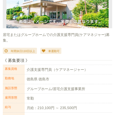
居宅またはグループホームでの介護支援専門員(ケアマネジャー)募
集。
年間休日110日以上
車通勤可
《 募集要項 》
募集資格
介護支援専門員（ケアマネージャー）
勤務地
徳島県 徳島市
施設形態
グループホーム/居宅介護支援事業所
雇用形態
常勤
給与
月給：210,100円 ～ 235,500円