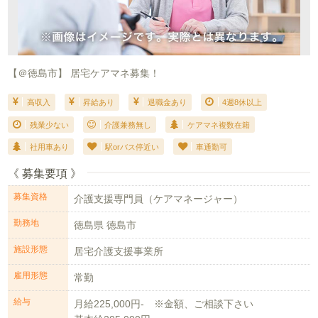
【＠徳島市】 居宅ケアマネ募集！
高収入
昇給あり
退職金あり
4週8休以上
残業少ない
介護兼務無し
ケアマネ複数在籍
社用車あり
駅orバス停近い
車通勤可
《 募集要項 》
募集資格
介護支援専門員（ケアマネージャー）
勤務地
徳島県 徳島市
施設形態
居宅介護支援事業所
雇用形態
常勤
給与
月給225,000円- ※金額、ご相談下さい