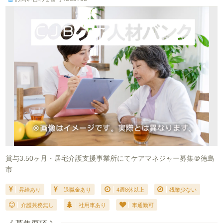
賞与3.50ヶ月・居宅介護支援事業所にてケアマネジャー募集＠徳島
市
昇給あり
退職金あり
4週8休以上
残業少ない
介護兼務無し
社用車あり
車通勤可