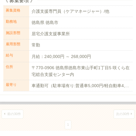
《 募集要項 》
募集資格
介護支援専門員（ケアマネージャー）/他
勤務地
徳島県 徳島市
施設形態
居宅介護支援事業所
雇用形態
常勤
給与
月給：240,000円 ～ 268,000円
住所
〒770-0906 徳島県徳島市東山手町1丁目5 咲くら在
宅総合支援センター内
最寄り
車通勤可（駐車場有り:普通車5,000円/軽自動車4,000円）
前の30件
次の30件
1