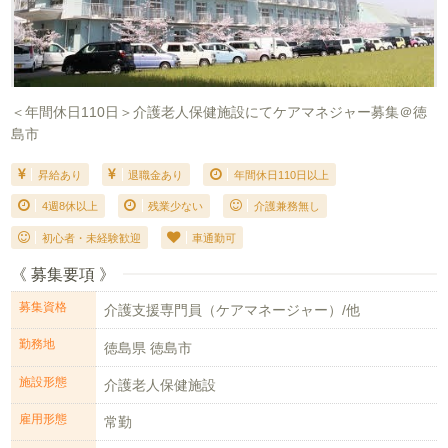
＜年間休日110日＞介護老人保健施設にてケアマネジャー募集＠徳
島市
昇給あり
退職金あり
年間休日110日以上
4週8休以上
残業少ない
介護兼務無し
初心者・未経験歓迎
車通勤可
《 募集要項 》
募集資格
介護支援専門員（ケアマネージャー）/他
勤務地
徳島県 徳島市
施設形態
介護老人保健施設
雇用形態
常勤