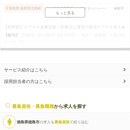
徳島県 板野郡北島町
介護支援専門員（ケアマネージャー）
居宅
もっと見る
常勤
【板野郡】ケアマネ多数在籍！医療法人運営の居宅ケアマネ求人★
【給与】
【月給】191,000円-201,000円 ＜内訳＞ 基本給 136,000
円-146,000...
サービス紹介はこちら
採用担当者の方はこちら
募集資格・募集職種
から求人を探す
徳島県徳島市
の求人を
募集資格
で絞り込む