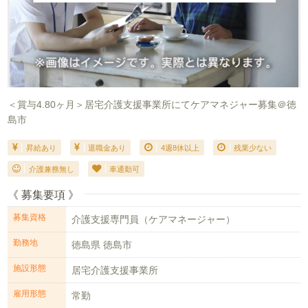
＜賞与4.80ヶ月＞居宅介護支援事業所にてケアマネジャー募集＠徳
島市
昇給あり
退職金あり
4週8休以上
残業少ない
介護兼務無し
車通勤可
《 募集要項 》
募集資格
介護支援専門員（ケアマネージャー）
勤務地
徳島県 徳島市
施設形態
居宅介護支援事業所
雇用形態
常勤