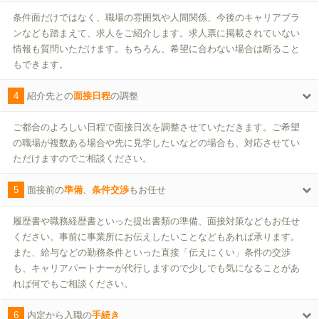
条件面だけではなく、職場の雰囲気や人間関係、今後のキャリアプラ
ンなども踏まえて、求人をご紹介します。求人票に掲載されていない
情報も質問いただけます。もちろん、希望に合わない場合は断ること
もできます。
4
紹介先との
面接日程
の調整
ご都合のよろしい日程で面接日次を調整させていただきます。ご希望
の職場が複数ある場合や先に見学したいなどの場合も、対応させてい
ただけますのでご相談ください。
5
面接前の
準備
、
条件交渉
もお任せ
履歴書や職務経歴書といった提出書類の準備、面接対策などもお任せ
ください。事前に事業所にお伝えしたいことなどもあれば承ります。
また、給与などの勤務条件といった直接「伝えにくい」条件の交渉
も、キャリアパートナーが代行しますので少しでも気になることがあ
れば何でもご相談ください。
6
内定から入職の
手続き