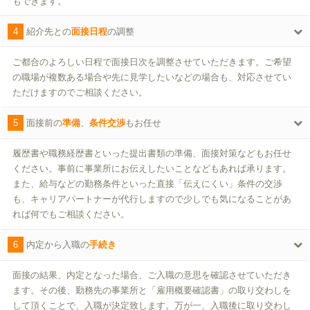
もできます。
4
紹介先との
面接日程
の調整
ご都合のよろしい日程で面接日次を調整させていただきます。ご希望
の職場が複数ある場合や先に見学したいなどの場合も、対応させてい
ただけますのでご相談ください。
5
面接前の
準備
、
条件交渉
もお任せ
履歴書や職務経歴書といった提出書類の準備、面接対策などもお任せ
ください。事前に事業所にお伝えしたいことなどもあれば承ります。
また、給与などの勤務条件といった直接「伝えにくい」条件の交渉
も、キャリアパートナーが代行しますので少しでも気になることがあ
れば何でもご相談ください。
6
内定から入職の
手続き
面接の結果、内定となった場合、ご入職の意思を確認させていただき
ます。その後、勤務先の事業所と「雇用概要確認書」の取り交わしを
して頂くことで、入職が決定致します。万が一、入職後に取り交わし