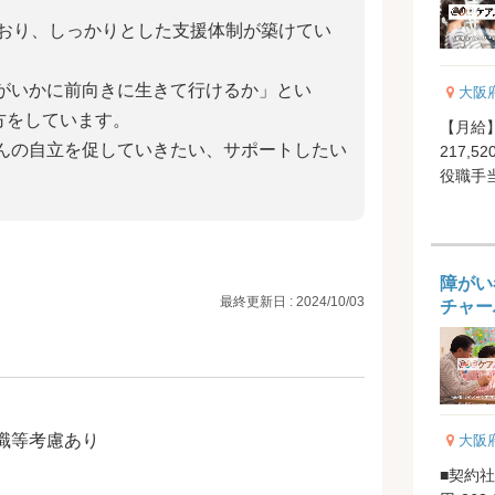
上おり、しっかりとした支援体制が築けてい
がいかに前向きに生きて行けるか」とい
大阪
方をしています。
【月給】
んの自立を促していきたい、サポートしたい
217,5
役職手当
1...
障がい
最終更新日 : 2024/10/03
チャー
職等考慮あり
大阪
■契約社