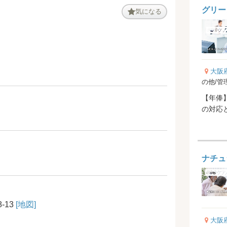
グリー
気になる
大阪
の他/管
【年俸】3
の対応
ナチュ
-13
[地図]
大阪