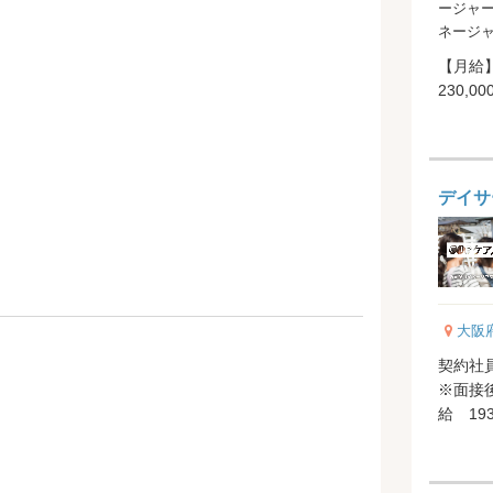
ージャー
ネージ
【月給】
デイサ
大阪
契約社員
※面接
給 193
15,000円