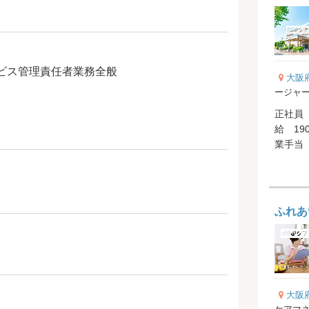
ビス管理責任者業務全般
大阪
ージャ
正社員 
給 190
業手当 
支給） 地
ふれあ
大阪