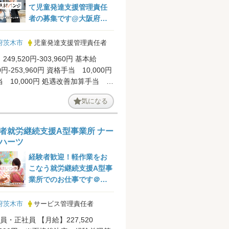
て児童発達支援管理責任
者の募集です@大阪府茨
木市
府茨木市
児童発達支援管理責任者
249,520円-303,960円 基本給
20円-253,960円 資格手当 10,000円
 10,000円 処遇改善加算手当
気になる
者就労継続支援A型事業所 ナー
ハーツ
経験者歓迎！軽作業をお
こなう就労継続支援A型事
業所でのお仕事です＠茨
木市
府茨木市
サービス管理責任者
員・正社員 【月給】227,520