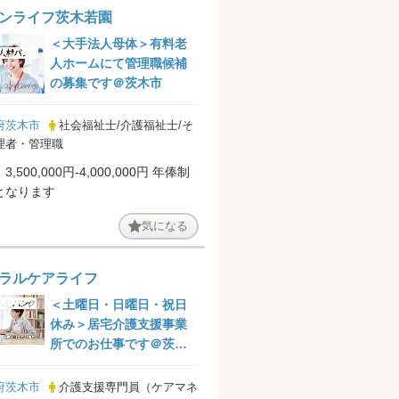
ンライフ茨木若園
＜大手法人母体＞有料老
人ホームにて管理職候補
の募集です＠茨木市
府茨木市
社会福祉士/介護福祉士/そ
理者・管理職
,500,000円-4,000,000円 年俸制
となります
気になる
ラルケアライフ
＜土曜日・日曜日・祝日
休み＞居宅介護支援事業
所でのお仕事です＠茨木
市
府茨木市
介護支援専門員（ケアマネ