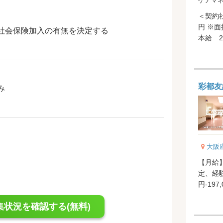
ケアマ
＜契約社員
円 ※
社会保険加入の有無を決定する
本給 2
20,000円
彩都友
み
大阪
【月給】2
定、経験
円-197
整手当..
集状況を確認する(無料)