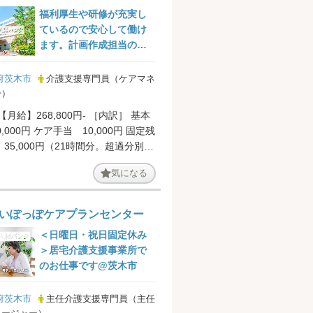
福利厚生や研修が充実し
ているので安心して働け
ます。計画作成担当の求
人です。
府茨木市
介護支援専門員（ケアマネ
ー）
【月給】268,800円- ［内訳］ 基本
,000円 ケア手当 10,000円 固定残
35,000円（21時間分。超過分別途
...
気になる
いぽっぽケアプランセンター
＜日曜日・祝日固定休み
＞居宅介護支援事業所で
のお仕事です@茨木市
府茨木市
主任介護支援専門員（主任