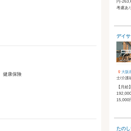
円-26
考慮あり 
格手当 1
デイサ
大阪
、健康保険
士/介護
【月給】
192,0
15,00
（...
たのし