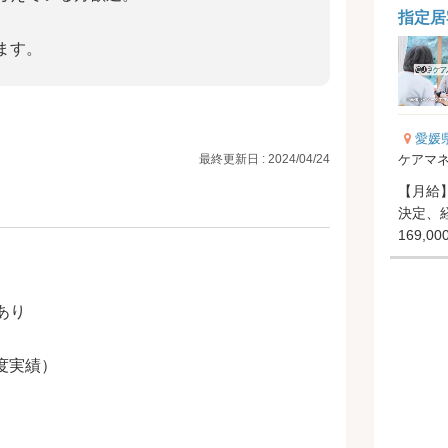
指定居
ます。
愛媛
ケアマネ
最終更新日 : 2024/04/24
【月給】
決定、
169,0
円-30,0.
あり
度実績）