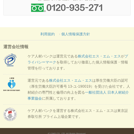
利用規約
個人情報保護方針
運営会社情報
ケア人材バンクは運営元である
株式会社エス・エム・エス
が
プ
ライバシーマーク
を取得しており徹底した個人情報保護・情報
管理を行っております。
運営元である
株式会社エス・エム・エス
は厚生労働大臣の認可
（厚生労働大臣許可番号 13-ユ-190019）を受けた会社です。人
材紹介の専門性と倫理の向上を図る
一般社団法人 日本人材紹介
事業協会
に所属しております。
ケア人材バンクを運営する株式会社エス・エム・エスは東京証
券取引所 プライム上場企業です。
(C) SMS CO., LTD. All Rights Reserved.