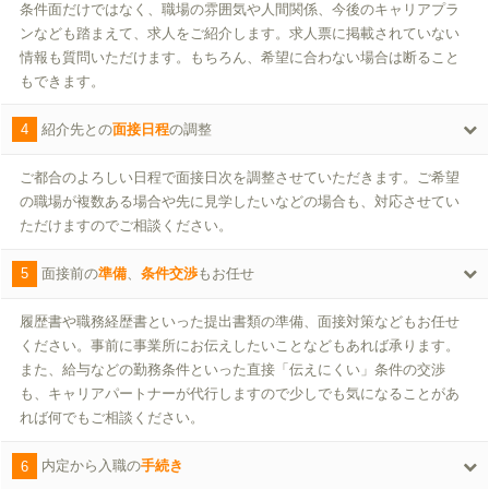
条件面だけではなく、職場の雰囲気や人間関係、今後のキャリアプラ
ンなども踏まえて、求人をご紹介します。求人票に掲載されていない
情報も質問いただけます。もちろん、希望に合わない場合は断ること
もできます。
4
紹介先との
面接日程
の調整
ご都合のよろしい日程で面接日次を調整させていただきます。ご希望
の職場が複数ある場合や先に見学したいなどの場合も、対応させてい
ただけますのでご相談ください。
5
面接前の
準備
、
条件交渉
もお任せ
履歴書や職務経歴書といった提出書類の準備、面接対策などもお任せ
ください。事前に事業所にお伝えしたいことなどもあれば承ります。
また、給与などの勤務条件といった直接「伝えにくい」条件の交渉
も、キャリアパートナーが代行しますので少しでも気になることがあ
れば何でもご相談ください。
6
内定から入職の
手続き