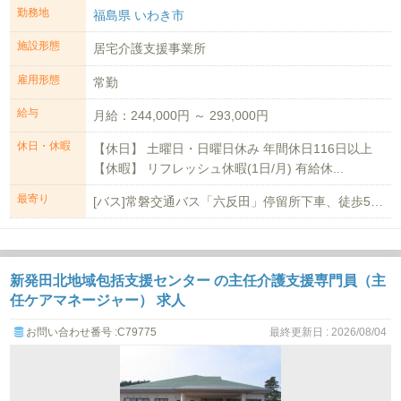
勤務地
福島県 いわき市
施設形態
居宅介護支援事業所
雇用形態
常勤
給与
月給：244,000円 ～ 293,000円
休日・休暇
【休日】 土曜日・日曜日休み 年間休日116日以上
【休暇】 リフレッシュ休暇(1日/月) 有給休...
最寄り
[バス]常磐交通バス「六反田」停留所下車、徒歩5分 [車]「常磐自動車道湯本...
新発田北地域包括支援センター の主任介護支援専門員（主
任ケアマネージャー） 求人
お問い合わせ番号 :C79775
最終更新日 : 2026/08/04