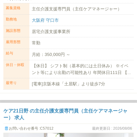
募集資格
主任介護支援専門員（主任ケアマネージャー）
勤務地
大阪府 守口市
施設形態
居宅介護支援事業所
雇用形態
常勤
給与
月給：350,000円 ～
休日・休暇
【休日】 シフト制（基本的には土日休み） ※イベ
ント等により出勤の可能性あり 年間休日111日 【...
最寄り
[電車]京阪本線「土居駅」より徒歩7分
ケア21日野 の主任介護支援専門員（主任ケアマネージャ
ー） 求人
お問い合わせ番号 :C57012
最終更新日 : 2026/08/06