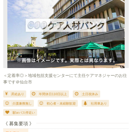
＜定着率◎＞地域包括支援センターにて主任ケアマネジャーのお仕
事です＠仙台市
昇給あり
年間休日110日以上
土日祝休み
介護兼務無し
初心者・未経験歓迎
社用車あり
駅orバス停近い
《 募集要項 》