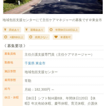
地域包括支援センターにて主任ケアマネジャーの募集です＠東金市
昇給あり
退職金あり
年間休日110日以上
4週8休以上
残業少ない
車通勤可
《 募集要項 》
募集資格
主任介護支援専門員（主任ケアマネージャー）
勤務地
千葉県 東金市
施設形態
地域包括支援センター
雇用形態
常勤
給与
月給：182,300円 ～
休日・休暇
【休日】シフト制/4週8休、年間休日120日 【休
暇】年次有給休暇、慶弔休暇、育児休暇、介護休