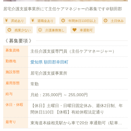
居宅介護支援事業所にて主任ケアマネジャーの募集です＠額田郡
昇給あり
退職金あり
年間休日110日以上
土日休み
残業少ない
介護兼務無し
車通勤可
《 募集要項 》
募集資格
主任介護支援専門員（主任ケアマネージャー）
勤務地
愛知県 額田郡幸田町
施設形態
居宅介護支援事業所
雇用形態
常勤
給与
月給：235,000円 ～ 255,000円
休日・休暇
【休日】土曜日・日曜日固定休み、週休2日制、年
間休日110日 【休暇】有給休暇法定通り
最寄り
東海道本線相見駅から車で20分 車通勤可（駐車場あり）