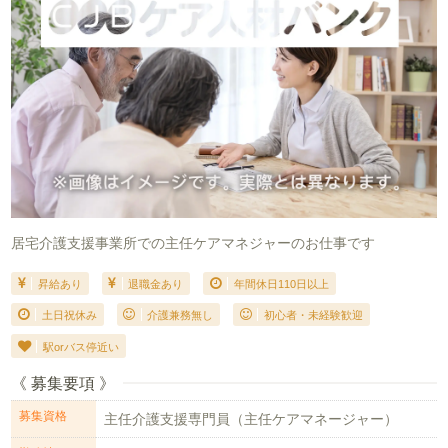
居宅介護支援事業所での主任ケアマネジャーのお仕事です
昇給あり
退職金あり
年間休日110日以上
土日祝休み
介護兼務無し
初心者・未経験歓迎
駅orバス停近い
《 募集要項 》
募集資格
主任介護支援専門員（主任ケアマネージャー）