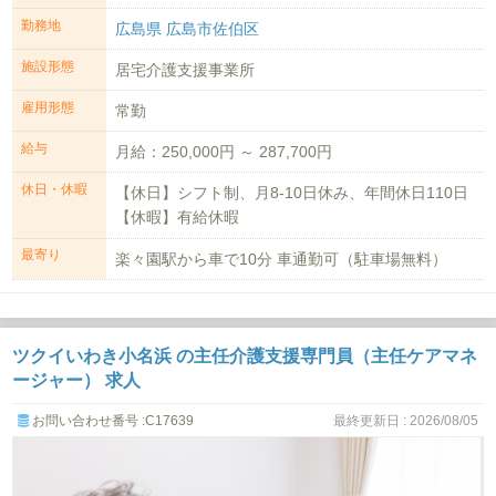
勤務地
広島県 広島市佐伯区
施設形態
居宅介護支援事業所
雇用形態
常勤
給与
月給：250,000円 ～ 287,700円
休日・休暇
【休日】シフト制、月8‐10日休み、年間休日110日
【休暇】有給休暇
最寄り
楽々園駅から車で10分 車通勤可（駐車場無料）
ツクイいわき小名浜 の主任介護支援専門員（主任ケアマネ
ージャー） 求人
お問い合わせ番号 :C17639
最終更新日 : 2026/08/05