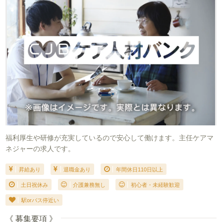
福利厚生や研修が充実しているので安心して働けます。主任ケアマ
ネジャーの求人です。
昇給あり
退職金あり
年間休日110日以上
土日祝休み
介護兼務無し
初心者・未経験歓迎
駅orバス停近い
《 募集要項 》