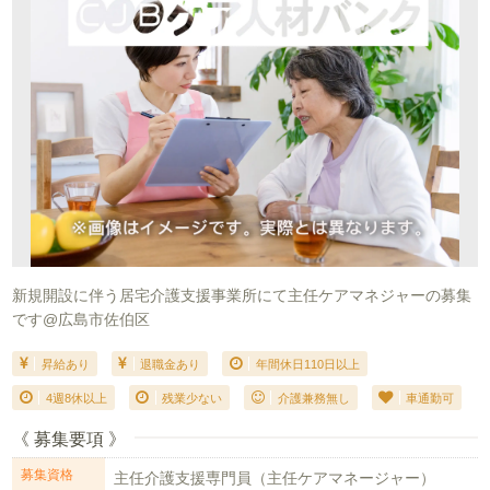
新規開設に伴う居宅介護支援事業所にて主任ケアマネジャーの募集
です@広島市佐伯区
昇給あり
退職金あり
年間休日110日以上
4週8休以上
残業少ない
介護兼務無し
車通勤可
《 募集要項 》
募集資格
主任介護支援専門員（主任ケアマネージャー）