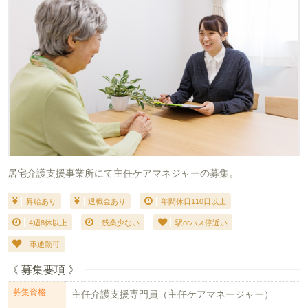
居宅介護支援事業所にて主任ケアマネジャーの募集。
昇給あり
退職金あり
年間休日110日以上
4週8休以上
残業少ない
駅orバス停近い
車通勤可
《 募集要項 》
募集資格
主任介護支援専門員（主任ケアマネージャー）