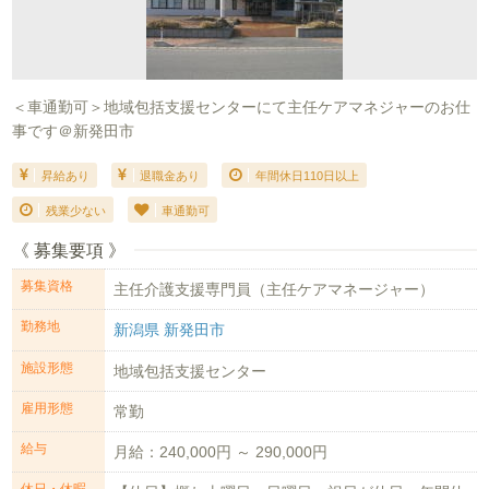
＜車通勤可＞地域包括支援センターにて主任ケアマネジャーのお仕
事です＠新発田市
昇給あり
退職金あり
年間休日110日以上
残業少ない
車通勤可
《 募集要項 》
募集資格
主任介護支援専門員（主任ケアマネージャー）
勤務地
新潟県 新発田市
施設形態
地域包括支援センター
雇用形態
常勤
給与
月給：240,000円 ～ 290,000円
休日・休暇