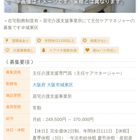
＜在宅勤務制度有＞居宅介護支援事業所にて主任ケアマネジャーの
募集です＠城東区
退職金あり
年間休日110日以上
残業少ない
介護兼務無し
ケアマネ複数在籍
駅orバス停近い
《 募集要項 》
募集資格
主任介護支援専門員（主任ケアマネージャー）
勤務地
大阪府 大阪市城東区
施設形態
居宅介護支援事業所
雇用形態
常勤
給与
月給：249,500円 ～ 370,000円
休日・休暇
【休日】完全週休2日制、年間休日111日 【休暇】
夏季休暇（3日）・年次有給休暇 慶弔休暇・産前産