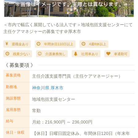
＜市内で幅広く展開している法人です＞地域包括支援センターにて
主任ケアマネジャーの募集です＠厚木市
退職金あり
年間休日110日以上
4週8休以上
残業少ない
介護兼務無し
社用車あり
車通勤可
《 募集要項 》
募集資格
主任介護支援専門員（主任ケアマネージャー）
勤務地
神奈川県 厚木市
施設形態
地域包括支援センター
雇用形態
常勤
給与
月給：216,900円 ～ 236,000円
休日・休暇
【休日】日曜日固定休み、年間休日120日（年末年