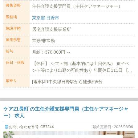
募集資格
主任介護支援専門員（主任ケアマネージャー）
勤務地
東京都 日野市
施設形態
居宅介護支援事業所
雇用形態
常勤/非常勤
給与
月給：370,000円 ～
休日・休暇
【休日】 シフト制（基本的には土日休み） ※イベ
ント等により出勤の可能性あり 年間休日111日 【...
最寄り
[電車]JR中央線日野駅から徒歩約5分
ケア21長町 の主任介護支援専門員（主任ケアマネージャ
ー） 求人
お問い合わせ番号 :C57344
最終更新日 : 2026/08/06