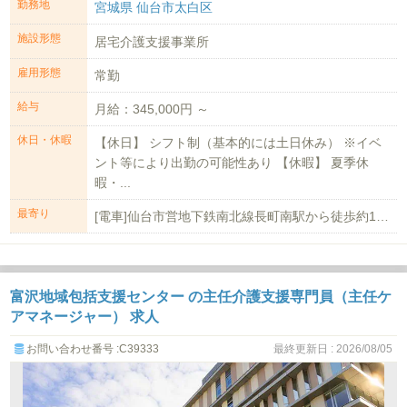
勤務地
宮城県 仙台市太白区
施設形態
居宅介護支援事業所
雇用形態
常勤
給与
月給：345,000円 ～
休日・休暇
【休日】 シフト制（基本的には土日休み） ※イベ
ント等により出勤の可能性あり 【休暇】 夏季休
暇・...
最寄り
[電車]仙台市営地下鉄南北線長町南駅から徒歩約10分
富沢地域包括支援センター の主任介護支援専門員（主任ケ
アマネージャー） 求人
お問い合わせ番号 :C39333
最終更新日 : 2026/08/05