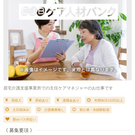
居宅介護支援事業所での主任ケアマネジャーのお仕事です
高収入
昇給あり
退職金あり
年間休日110日以上
土日祝休み
介護兼務無し
初心者・未経験歓迎
駅orバス停近い
《 募集要項 》