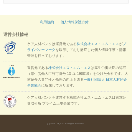
利用規約
個人情報保護方針
運営会社情報
ケア人材バンクは運営元である
株式会社エス・エム・エス
が
プ
ライバシーマーク
を取得しており徹底した個人情報保護・情報
管理を行っております。
運営元である
株式会社エス・エム・エス
は厚生労働大臣の認可
（厚生労働大臣許可番号 13-ユ-190019）を受けた会社です。人
材紹介の専門性と倫理の向上を図る
一般社団法人 日本人材紹介
事業協会
に所属しております。
ケア人材バンクを運営する株式会社エス・エム・エスは東京証
券取引所 プライム上場企業です。
(C) SMS CO., LTD. All Rights Reserved.