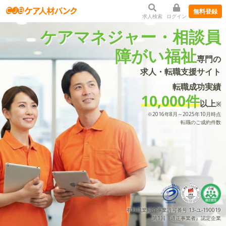
無料登録
求人検索
ログイン
ケアマネジャー・相談員
障がい福祉
専門の
求人・転職支援サイト
転職成功実績
10,000件
以上
※
※2016年8月～2025年10月時点
転職のご成約件数
有料職業紹介事業許可番号 13-ユ-190019
第1回『適正事業者』認定企業