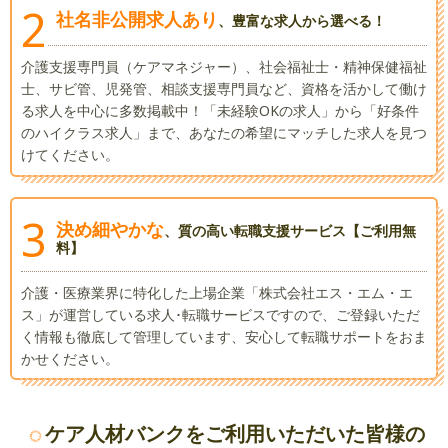
サポートで、当サービスをご利用いただき、転職された会員様か
2
社名非公開求人あり
、豊富な求人から選べる！
ら高評価をいただいております。
※ 自社成約者アンケート2024調査”担当スタッフ対応満足度”(集計期間：2024年1
介護支援専門員（ケアマネジャー）、社会福祉士・精神保健福祉
月～2024年12月)
士、サビ管、児発管、相談支援専門員など、資格を活かして働け
る求人を中心に多数掲載中！「未経験OKの求人」から「好条件
のハイクラス求人」まで、あなたの希望にマッチした求人を見つ
けてください。
3
決め細やかな
、質の高い転職支援サービス【ご利用無
料】
介護・医療業界に特化した上場企業「株式会社エス・エム・エ
ス」が運営している求人･転職サービスですので、ご登録いただ
く情報も徹底して管理しています、安心して転職サポートをおま
かせください。
ケア人材バンクをご利用いただいた皆様の