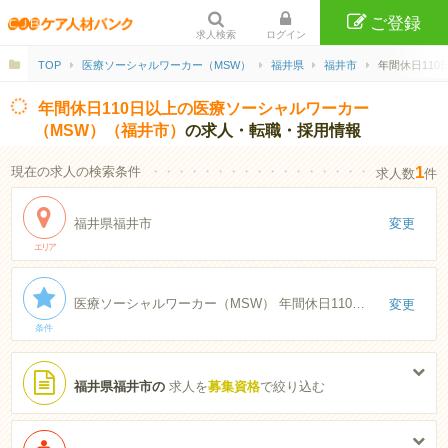
ご登録
求人検索
ログイン
TOP
医療ソーシャルワーカー（MSW）
福井県
福井市
年間休日110
年間休日110日以上の医療ソーシャルワーカー
（MSW）（福井市）
の求人・転職・採用情報
1
現在の求人の検索条件
・・・・・・・・・・・・・・・・・・・・・・
求人数
件
福井県福井市
変更
エリア
医療ソーシャルワーカー（MSW） 年間休日110日以上
変更
条件
福井県福井市の
求人を
募集資格
で絞り込む