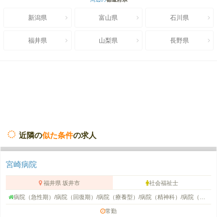
新潟県
富山県
石川県
福井県
山梨県
長野県
近隣の
似た条件
の求人
宮崎病院
福井県 坂井市
社会福祉士
病院（急性期）/病院（回復期）/病院（療養型）/病院（精神科）/病院（総合）/病院（ケアミックス）/病院（その他）/病院（外来）
常勤