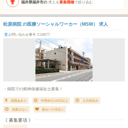
福井県福井市の
求人を
募集職種
で絞り込む
松原病院 の医療ソーシャルワーカー（MSW） 求人
お問い合わせ番号 :C16677
・病院での精神保健福祉士募集！
退職金あり
年間休日110日以上
土日祝休み
残業少ない
駅orバス停近い
《 募集要項 》