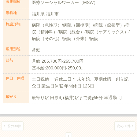
募集職種
医療ソーシャルワーカー（MSW）
勤務地
福井県 福井市
施設形態
病院（急性期）/病院（回復期）/病院（療養型）/病
院（精神科）/病院（総合）/病院（ケアミックス）/
病院（その他）/病院（外来）/病院
雇用形態
常勤
給与
月給:205,700円-255,700円
基本給:200,000円-250,00...
休日・休暇
土日祝他 週休二日 年末年始、夏期休暇、創立記
念日 誕生日休暇 年間休日:126日
最寄り
最寄り駅:田原町(福井)駅まで徒歩5分 車通勤:可 駐車場代 1,000円/...
前の30件
次の30件
1