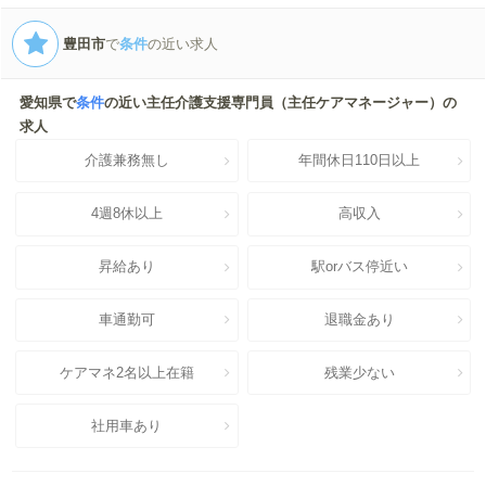
豊田市
で
条件
の近い求人
愛知県で
条件
の近い主任介護支援専門員（主任ケアマネージャー）の
求人
介護兼務無し
年間休日110日以上
4週8休以上
高収入
昇給あり
駅orバス停近い
車通勤可
退職金あり
ケアマネ2名以上在籍
残業少ない
社用車あり