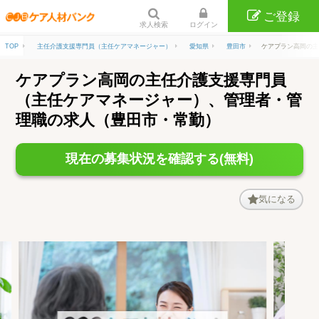
ご登録
求人検索
ログイン
TOP
主任介護支援専門員（主任ケアマネージャー）
愛知県
豊田市
ケアプラン高岡の主
ケアプラン高岡の主任介護支援専門員
（主任ケアマネージャー）、管理者・管
理職の求人（豊田市・常勤）
現在の募集状況を確認する(無料)
気になる