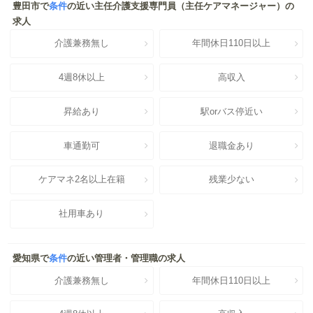
豊田市で
条件
の近い主任介護支援専門員（主任ケアマネージャー）の
求人
介護兼務無し
年間休日110日以上
4週8休以上
高収入
昇給あり
駅orバス停近い
車通勤可
退職金あり
ケアマネ2名以上在籍
残業少ない
社用車あり
愛知県で
条件
の近い管理者・管理職の求人
介護兼務無し
年間休日110日以上