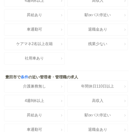
4週8休以上
高収入
昇給あり
駅orバス停近い
車通勤可
退職金あり
ケアマネ2名以上在籍
残業少ない
社用車あり
豊田市で
条件
の近い管理者・管理職の求人
介護兼務無し
年間休日110日以上
4週8休以上
高収入
昇給あり
駅orバス停近い
車通勤可
退職金あり