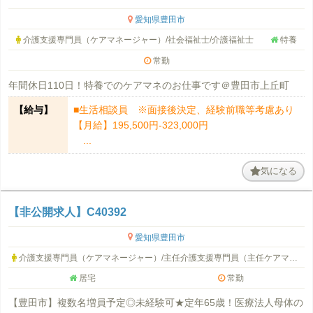
愛知県豊田市
介護支援専門員（ケアマネージャー）/社会福祉士/介護福祉士
特養
常勤
年間休日110日！特養でのケアマネのお仕事です＠豊田市上丘町
【給与】
■生活相談員 ※面接後決定、経験前職等考慮あり
【月給】195,500円-323,000円
...
気になる
【非公開求人】C40392
愛知県豊田市
介護支援専門員（ケアマネージャー）/主任介護支援専門員（主任ケアマネージャー）
居宅
常勤
【豊田市】複数名増員予定◎未経験可★定年65歳！医療法人母体の