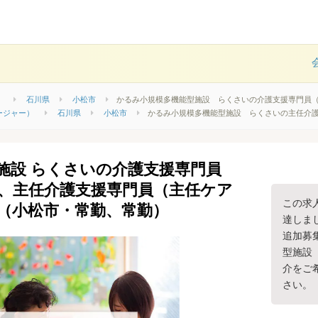
）
石川県
小松市
かるみ小規模多機能型施設 らくさいの介護支援専門員
ージャー）
石川県
小松市
かるみ小規模多機能型施設 らくさいの主任介
施設 らくさいの介護支援専門員
、主任介護支援専門員（主任ケア
この求
（小松市・常勤、常勤）
達しま
追加募
型施設
介をご
さい。