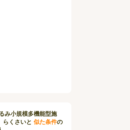
るみ小規模多機能型施
 らくさいと
似た条件
の
人