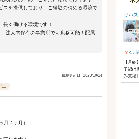
ビスを提供しており、ご経験の積める環境で
リハス
、長く働ける環境です！
等、法人内保有の事業所でも勤務可能！配属
石川
【月給】2
了後は提示
み支給］
最終更新日 : 2023/10/24
手当 社
以上
ヵ月-4ヶ月）