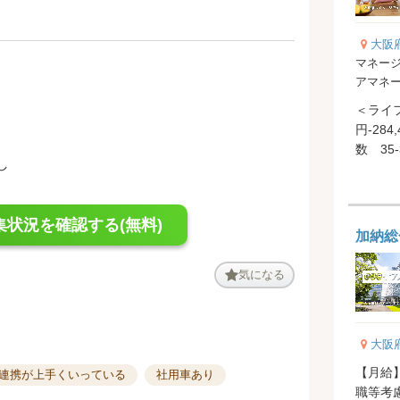
大阪
マネージ
アマネ
＜ライフ
円-28
数 35-39件 ＜イージ
し
給】286,
集状況を確認する(無料)
加納総
気になる
大阪
【月給】
連携が上手くいっている
社用車あり
職等考慮あ