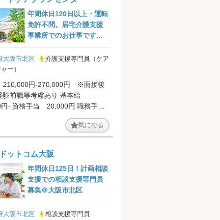
年間休日120日以上・運転
免許不問。居宅介護支援
事業所でのお仕事です＠
大阪市北区
府大阪市北区
介護支援専門員（ケア
ジャー）
210,000円-270,000円 ※面接後
経験前職等考慮あり 基本給
00円- 資格手当 20,000円 職務手
0円-10...
気になる
ドットコム大阪
年間休日125日！計画相談
支援での相談支援専門員
募集＠大阪市北区
府大阪市北区
相談支援専門員