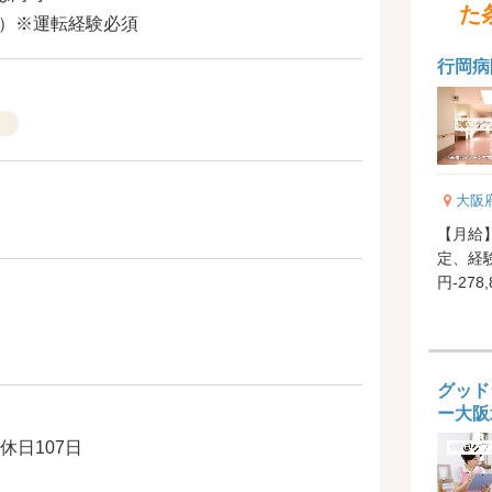
た
可）※運転経験必須
行岡病
）
大阪
【月給】1
定、経験
円-278,878円 【賞与
（前年..
グッド
ー大阪
休日107日