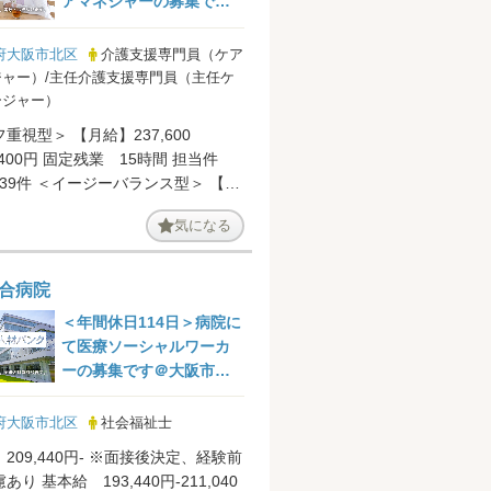
アマネジャーの募集です
＠大阪市北区
府大阪市北区
介護支援専門員（ケア
ャー）/主任介護支援専門員（主任ケ
ージャー）
重視型＞ 【月給】237,600
4,400円 固定残業 15時間 担当件
ーバランス型＞ 【月
800円-3...
気になる
合病院
＜年間休日114日＞病院に
て医療ソーシャルワーカ
ーの募集です＠大阪市北
区
府大阪市北区
社会福祉士
209,440円- ※面接後決定、経験前
り 基本給 193,440円-211,040