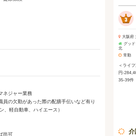
2.000
実績）
大阪府
グッド
北
常勤
＜ライフ重
円-284
35-39件 ＜イージーバランス型＞ 【月給】
286,80
マネジャー業務
件数 40-45件 ＜バラ
職員の欠勤があった際の配膳手伝いなど有り
302,10
件数 46-49件 ＜ワー
バン、軽自動車、ハイエース）
347,30
介
ば尚可