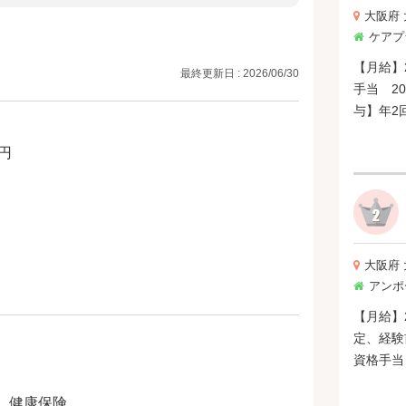
大阪府
ケアプ
【月給】29
最終更新日 : 2026/06/30
手当 20,
与】年2
0円
大阪府
アンポ
【月給】2
定、経験前
資格手当 
円-10,0
、健康保険
別途新