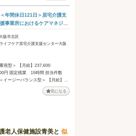
円/1件 【賞与】年2回、2ヶ月（前年度
＜年間休日121日＞居宅介護支
援事業所におけるケアマネジャ
ーの募集です＠大阪市北区
 大阪市北区
ライフケア居宅介護支援センター大阪
視型＞ 【月給】237,600
,400円 固定残業 15時間 担当件数
0円-338,400円 固定残業 30時間 担当
気になる
ンス型＞ 【月給】
0円-363,000円 固定残業 35時間 担当
ク重視型＞ 【月給】
0円-411,900円 固定残業 45時間 担当
件数 49件- 【賞与】なし
護老人保健施設青美と
似