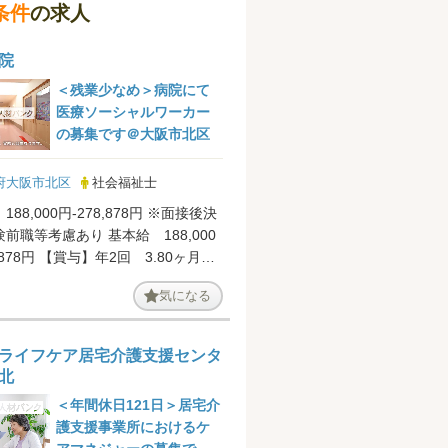
条件
の求人
院
＜残業少なめ＞病院にて
医療ソーシャルワーカー
の募集です＠大阪市北区
府大阪市北区
社会福祉士
88,000円-278,878円 ※面接後決
前職等考慮あり 基本給 188,000
】年2回 3.80ヶ月分
.
気になる
ライフケア居宅介護支援センタ
北
＜年間休日121日＞居宅介
護支援事業所におけるケ