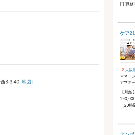
円 職務手
手当...
ケア2
大阪
マネージ
-3-40
[地図]
アマネ
【月給】
190,
（20
10,000
アンポ