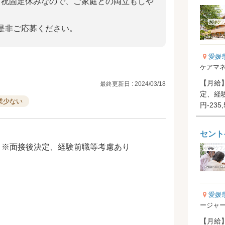
。日祝固定休みなので、ご家庭との両立もしや
是非ご応募ください。
愛媛
ケアマ
【月給】1
最終更新日 : 2024/03/18
定、経験
業少ない
円-235
円-20,00
セント
000円 ※面接後決定、経験前職等考慮あり
愛媛
ージャ
【月給】