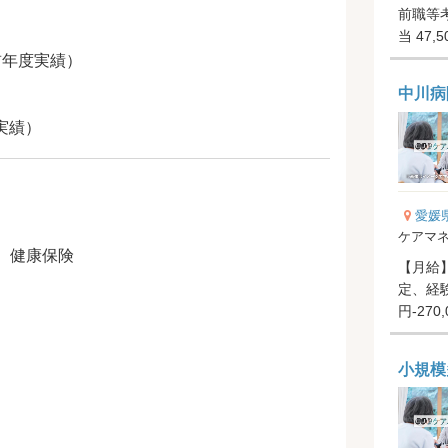
前職等考
当 47,
5,000円.
前年度実績）
中川病
度実績）
愛媛
ケアマネ
、健康保険
【月給】2
定、経験
円-27
務手当..
小規模