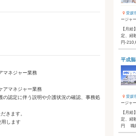
愛媛
ージャ
【月給】2
定、経験
円-210
円-40,00
平成脳
アマネジャー業務
ケアマネジャー業務
愛媛
護の認定に伴う説明や介護状況の確認、事務処
ージャ
【月給】2
ただきます。
定、経験
使用します
円 職能手
与】年..