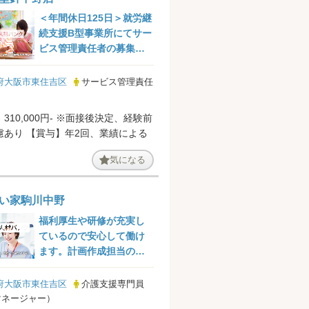
＜年間休日125日＞就労継
続支援B型事業所にてサー
ビス管理責任者の募集で
す@大阪市東住吉区
府大阪市東住吉区
サービス管理責任
310,000円- ※面接後決定、経験前
職等考慮あり 【賞与】年2回、業績による
気になる
い家駒川中野
福利厚生や研修が充実し
ているので安心して働け
ます。計画作成担当の求
人です。
府大阪市東住吉区
介護支援専門員
マネージャー）