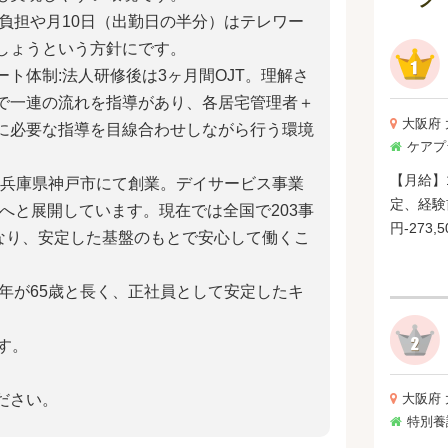
負担や月10日（出勤日の半分）はテレワー
しょうという方針にです。
ト体制:法人研修後は3ヶ月間OJT。理解さ
で一連の流れを指導があり、各居宅管理者＋
大阪府
に必要な指導を目線合わせしながら行う環境
ケアプ
【月給】1
年兵庫県神戸市にて創業。デイサービス事業
定、経験
へと展開しています。現在では全国で203事
円-273
模になり、安定した基盤のもとで安心して働くこ
【特記事項】 
4.50
年が65歳と長く、正社員として安定したキ
。
す。
ださい。
大阪府
特別養