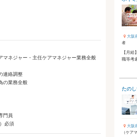
大阪
者
【月給】
アマネジャー・主任ケアマネジャー業務全般
の連絡調整
為の業務全般
たのし
専門員
）必須
大阪
（ケア