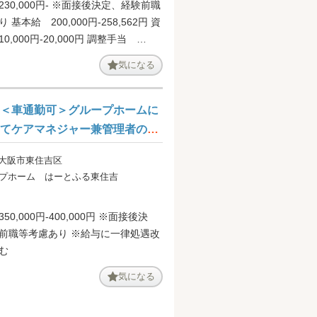
30,000円- ※面接後決定、経験前職
 基本給 200,000円-258,562円 資
0,000円-20,000円 調整手当
処遇手当 10,000円 【特記事項】
気になる
1,000円（1年勤務後1年×10年ま
＜車通勤可＞グループホームに
てケアマネジャー兼管理者の募
集です＠大阪市東住吉区
 大阪市東住吉区
プホーム はーとふる東住吉
50,000円‐400,000円 ※面接後決
前職等考慮あり ※給与に一律処遇改
む
気になる