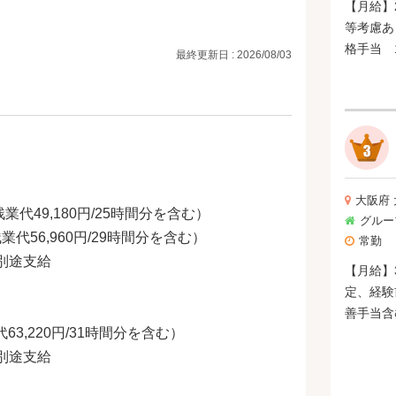
【月給】2
等考慮あり
格手当 1
最終更新日 : 2026/08/03
10,000円 
勤続手当 
で） 【賞与】年2回、4.0ヶ月分（前年度実
績）
大阪府
残業代49,180円/25時間分を含む）
グルー
残業代56,960円/29時間分を含む）
常勤
別途支給
【月給】3
定、経験
善手当含
代63,220円/31時間分を含む）
別途支給