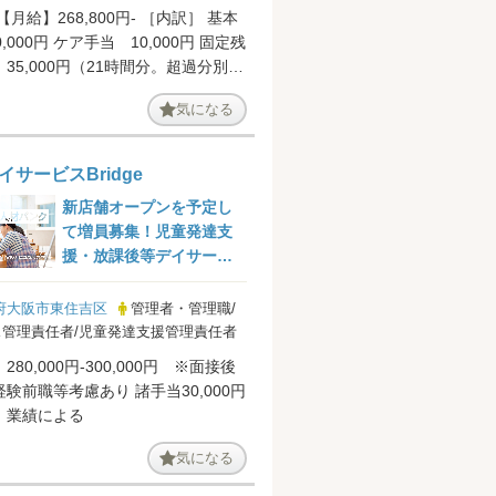
【月給】268,800円- ［内訳］ 基本
,000円 ケア手当 10,000円 固定残
35,000円（21時間分。超過分別途
...
気になる
イサービスBridge
新店舗オープンを予定し
て増員募集！児童発達支
援・放課後等デイサービ
スでの児童発達支援管理
責任...
府大阪市東住吉区
管理者・管理職/
管理責任者/児童発達支援管理責任者
280,000円-300,000円 ※面接後
験前職等考慮あり 諸手当30,000円
】業績による
気になる