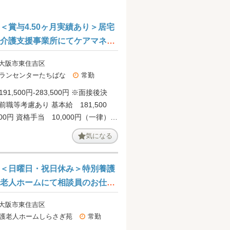
＜賞与4.50ヶ月実績あり＞居宅
介護支援事業所にてケアマネジ
ャーの募集です＠大阪市東住吉
 大阪市東住吉区
区
ランセンターたちばな
常勤
91,500円-283,500円 ※面接後決
前職等考慮あり 基本給 181,500
,500円 資格手当 10,000円（一律）
時間外手当 【賞与】年2回、計
気になる
ヶ月分（前年度実績）
＜日曜日・祝日休み＞特別養護
老人ホームにて相談員のお仕事
です＠大阪市東住吉区
 大阪市東住吉区
護老人ホームしらさぎ苑
常勤