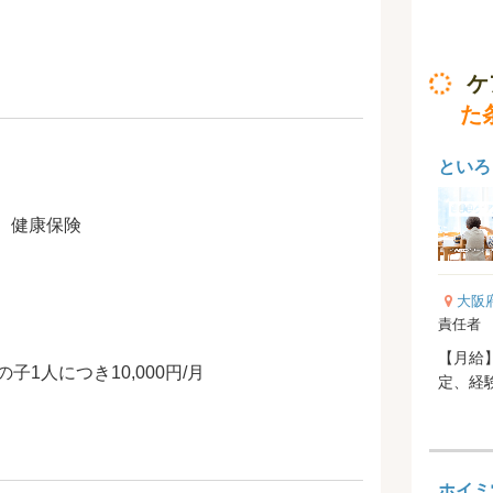
ケ
た
といろ
、健康保険
大阪
責任者
【月給】2
1人につき10,000円/月
ホイミ