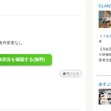
）
CLA
大阪
者
働条件変更なし
【月給】
※研修期間中:
集状況を確認する(無料)
度者支援
【賞与】
気になる
あすぷ