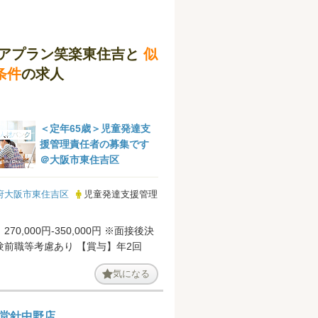
アプラン笑楽東住吉と
似
条件
の求人
＜定年65歳＞児童発達支
援管理責任者の募集です
＠大阪市東住吉区
府大阪市東住吉区
児童発達支援管理
70,000円-350,000円 ※面接後決
定、経験前職等考慮あり 【賞与】年2回
気になる
堂針中野店