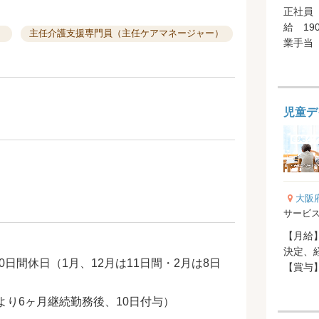
正社員 
給 190
）
主任介護支援専門員（主任ケアマネージャー）
業手当 
支給） 地
児童デ
大阪
サービス
【月給】
決定、経
0日間休日（1月、12月は11日間・2月は8日
【賞与
り6ヶ月継続勤務後、10日付与）