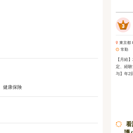
り、残業
時間を超える
回、561
東京都
常勤
【月給】2
定、経験
与】年2
、健康保険
看
護