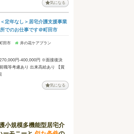
気になる
の有無 にかかわらず定額支給。２４
分は別途支給。 【賞与】年2
,000円（前年度実績）
＜定年なし＞居宅介護支援事業
所でのお仕事です＠町田市
 町田市
井の花ケアプラン
70,000円-400,000円 ※面接後決
前職等考慮あり 出来高給あり 【賞
回
気になる
護小規模多機能型居宅介
ハーモニーと
似た条件
の