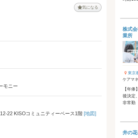
気になる
株式会
業所
東京
ケアマ
ーモニー
【年俸】2
後決定、経
非常勤
望をお伝
2-22 KISOコミュニティーベース1階
[地図]
井の花