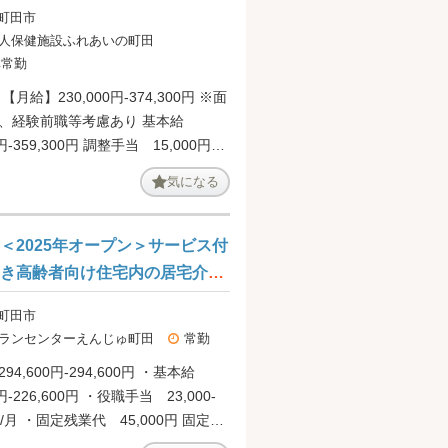
集です＠町田市
 町田市
人保健施設ふれあいの町田
非常勤
【月給】230,000円‐374,300円 ※面
、経験前職等考慮あり 基本給
0円‐359,300円 調整手当 15,000円
】 皆勤手当 10,000円 【賞
気になる
、4ヶ月分（前年度実績） ＜非常勤
】1,500円
＜2025年オープン＞サービス付
き高齢者向け住宅内の居宅介護
支援事業所にてケアマネジャー
 町田市
の募集です＠八王子市
ランセンターえんじゅ町田
常勤
94,600円-294,600円 ・基本給
0円-226,600円 ・役職手当 23,000-
0円/月 ・固定残業代 45,000円 固定残
月２４時間分の残業代を包括してお