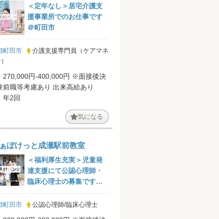
＜定年なし＞居宅介護支
援事業所でのお仕事です
＠町田市
都町田市
介護支援専門員（ケアマネ
ー）
70,000円-400,000円 ※面接後決
験前職等考慮あり 出来高給あり
】年2回
気になる
ぁぽけっと成瀬駅前教室
＜福利厚生充実＞児童発
達支援にて公認心理師・
臨床心理士の募集です＠
町田市
都町田市
公認心理師/臨床心理士