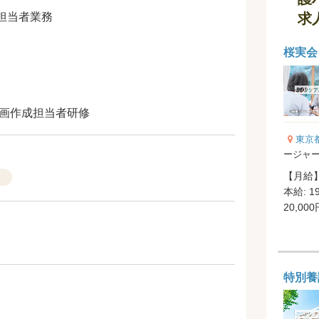
担当者業務
求
桜実会
計画作成担当者研修
東京
ージャ
【月給】2
）
本給: 1
20,00
特別養