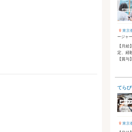
東京
ージャ
【月給】2
定、経
【賞与
てらぴ
東京