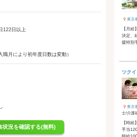
東京
【月給】
122日以上
決定、
援特別手
円‐10,0
入職月により初年度日数は変動）
ツクイ
し
東京
士/介護
【時給】
集状況を確認する(無料)
手当1
時給10