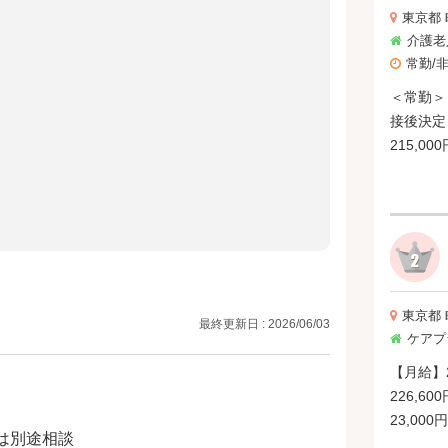
東京都
介護老
常勤/
＜常勤＞ 
接後決定
215,00
【特記事項
与】年3回
＞ 【時給
東京都
最終更新日 : 2026/06/03
ケアプ
【月給】2
226,60
23,00
は別途相談
業手当は