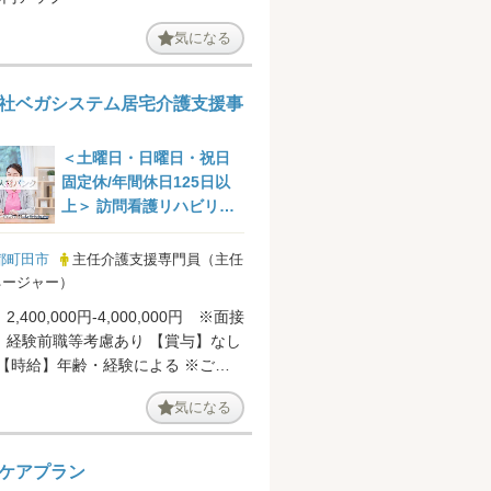
気になる
社ベガシステム居宅介護支援事
＜土曜日・日曜日・祝日
固定休/年間休日125日以
上＞ 訪問看護リハビリス
テーション併設の居宅...
都町田市
主任介護支援専門員（主任
ネージャー）
,400,000円‐4,000,000円 ※面接
験前職等考慮あり 【賞与】なし
 【時給】年齢・経験による ※ご要
えくださ...
気になる
ケアプラン