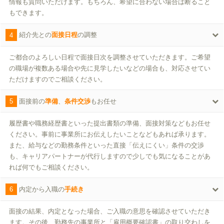
情報も質問いただけます。もちろん、希望に合わない場合は断ること
もできます。
4
紹介先との
面接日程
の調整
ご都合のよろしい日程で面接日次を調整させていただきます。ご希望
の職場が複数ある場合や先に見学したいなどの場合も、対応させてい
ただけますのでご相談ください。
5
面接前の
準備
、
条件交渉
もお任せ
履歴書や職務経歴書といった提出書類の準備、面接対策などもお任せ
ください。事前に事業所にお伝えしたいことなどもあれば承ります。
また、給与などの勤務条件といった直接「伝えにくい」条件の交渉
も、キャリアパートナーが代行しますので少しでも気になることがあ
れば何でもご相談ください。
6
内定から入職の
手続き
面接の結果、内定となった場合、ご入職の意思を確認させていただき
ます。その後、勤務先の事業所と「雇用概要確認書」の取り交わしを