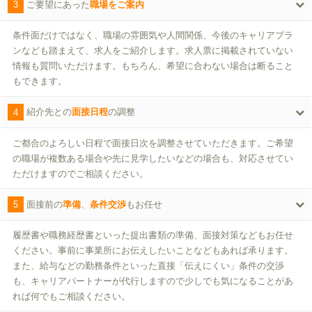
3
ご要望にあった
職場をご案内
条件面だけではなく、職場の雰囲気や人間関係、今後のキャリアプラ
ンなども踏まえて、求人をご紹介します。求人票に掲載されていない
情報も質問いただけます。もちろん、希望に合わない場合は断ること
もできます。
4
紹介先との
面接日程
の調整
ご都合のよろしい日程で面接日次を調整させていただきます。ご希望
の職場が複数ある場合や先に見学したいなどの場合も、対応させてい
ただけますのでご相談ください。
5
面接前の
準備
、
条件交渉
もお任せ
履歴書や職務経歴書といった提出書類の準備、面接対策などもお任せ
ください。事前に事業所にお伝えしたいことなどもあれば承ります。
また、給与などの勤務条件といった直接「伝えにくい」条件の交渉
も、キャリアパートナーが代行しますので少しでも気になることがあ
れば何でもご相談ください。