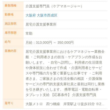
募集職種
介護支援専門員（ケアマネージャー）
勤務地
大阪府 大阪市西成区
施設形態
居宅介護支援事業所
雇用形態
常勤
給与
月給：313,000円 ～ 350,000円
業務内容
居宅介護支援事業所におけるケアマネジャー業務全
般 ・ご利用者さまの担当・ケアプランの作成をお
願いします。 ・自宅へ訪問し、利用者の生活環境
や身体状況に合わせて作成 ・介護利用者とサービ
スや専門職の方を繋ぐ重要なお仕事です ・ご利用
者さま、ご家族さまの生活全般の相談 ・介護保険
サービスの専門的支援先輩社員と最初は同行し業務
を引き継ぎいたします。 携帯電話・電動自転車・
タブレット支給 【応募条件】 介護支援専門員
最寄り
大阪メトロ 四つ橋線 岸里駅より徒歩15分 ※26年5月頃駅近くの物件に移転...