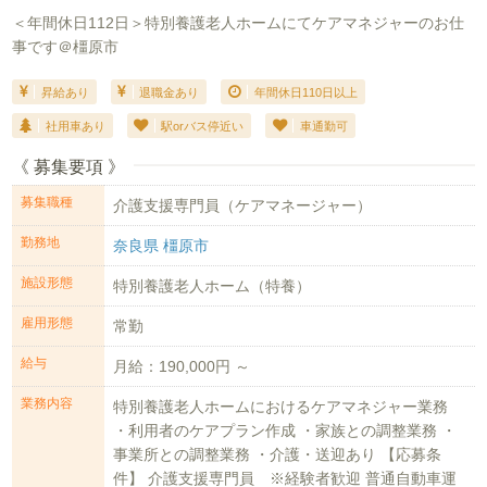
＜年間休日112日＞特別養護老人ホームにてケアマネジャーのお仕
事です＠橿原市
昇給あり
退職金あり
年間休日110日以上
社用車あり
駅orバス停近い
車通勤可
《 募集要項 》
募集職種
介護支援専門員（ケアマネージャー）
勤務地
奈良県 橿原市
施設形態
特別養護老人ホーム（特養）
雇用形態
常勤
給与
月給：190,000円 ～
業務内容
特別養護老人ホームにおけるケアマネジャー業務
・利用者のケアプラン作成 ・家族との調整業務 ・
事業所との調整業務 ・介護・送迎あり 【応募条
件】 介護支援専門員 ※経験者歓迎 普通自動車運