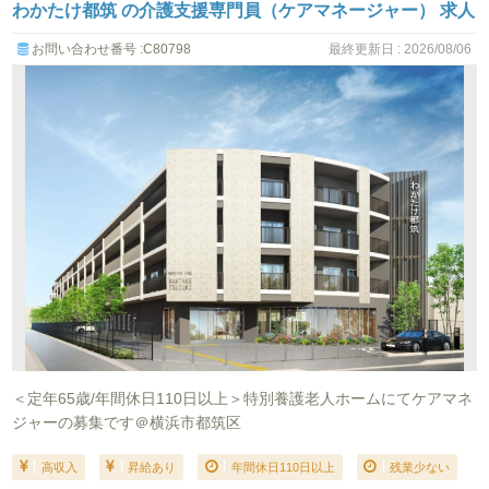
わかたけ都筑 の介護支援専門員（ケアマネージャー） 求人
お問い合わせ番号 :C80798
最終更新日 : 2026/08/06
＜定年65歳/年間休日110日以上＞特別養護老人ホームにてケアマネ
ジャーの募集です＠横浜市都筑区
高収入
昇給あり
年間休日110日以上
残業少ない