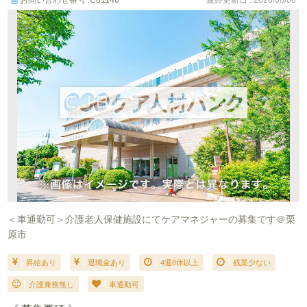
お問い合わせ番号 :C81146
＜車通勤可＞介護老人保健施設にてケアマネジャーの募集です＠栗
原市
昇給あり
退職金あり
4週8休以上
残業少ない
介護兼務無し
車通勤可