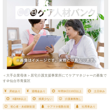
＜大手企業母体＞居宅介護支援事業所にてケアマネジャーの募集で
す＠仙台市青葉区
昇給あり
退職金あり
年間休日110日以上
土日休み
4週8休以上
残業少ない
介護兼務無し
初心者・未経験歓迎
ケアマネ複数在籍
社用車あり