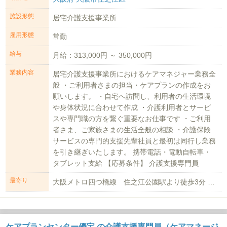
施設形態
居宅介護支援事業所
雇用形態
常勤
給与
月給：313,000円 ～ 350,000円
業務内容
居宅介護支援事業所におけるケアマネジャー業務全
般 ・ご利用者さまの担当・ケアプランの作成をお
願いします。 ・自宅へ訪問し、利用者の生活環境
や身体状況に合わせて作成 ・介護利用者とサービ
スや専門職の方を繋ぐ重要なお仕事です ・ご利用
者さま、ご家族さまの生活全般の相談 ・介護保険
サービスの専門的支援先輩社員と最初は同行し業務
を引き継ぎいたします。 携帯電話・電動自転車・
タブレット支給 【応募条件】 介護支援専門員
最寄り
大阪メトロ四つ橋線 住之江公園駅より徒歩3分 電車通勤の場合、最寄り駅に駐輪...
ケアプランセンター優宝 の介護支援専門員（ケアマネージ