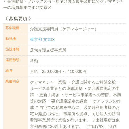
＜在宅勤務・フレックス有＞居宅介護支援事業所にてケアマネジャ
ーの増員募集です＠文京区
《 募集要項 》
募集職種
介護支援専門員（ケアマネージャー）
勤務地
東京都 文京区
施設形態
居宅介護支援事業所
雇用形態
常勤
給与
月給：250,000円 ～ 410,000円
業務内容
ケアマネジャー業務 ・介護に関するご相談全般 ・
サービス事業者との連絡調整 ・要介護度認定の申
請 ・更新手続き ・サービス事業者への苦情、不満
等の対応 ・要介護度認定の調査 ・ケアプランの作
成 ご自宅での勤務を中心に、必要時利用者様のお
宅や拠点に出社。 事業所や拠点、同じ法人の訪問
看護事業所等で業務を行います。 ※出社場所は東
京都西側に20以上あります。 （世田谷区、渋谷