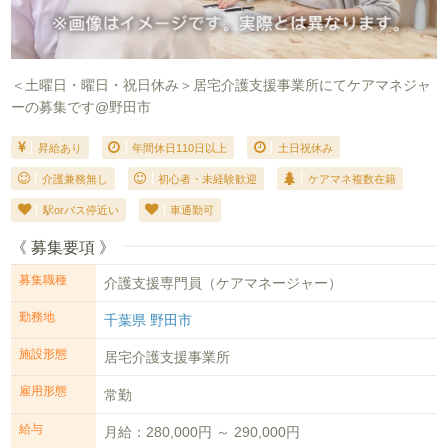
＜土曜日・曜日・祝日休み＞居宅介護支援事業所にてケアマネジャ
ーの募集です@野田市
昇給あり
年間休日110日以上
土日祝休み
介護兼務無し
初心者・未経験歓迎
ケアマネ複数在籍
駅orバス停近い
車通勤可
《 募集要項 》
募集職種
介護支援専門員（ケアマネージャー）
勤務地
千葉県 野田市
施設形態
居宅介護支援事業所
雇用形態
常勤
給与
月給：280,000円 ～ 290,000円