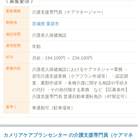
《 募集要項 》
募集職種
介護支援専門員（ケアマネージャー）
勤務地
宮城県 栗原市
施設形態
介護老人保健施設
雇用形態
常勤
給与
月給：194,100円 ～ 234,100円
業務内容
介護老人保健施設におけるケアマネジャー業務 ・
居宅介護支援業務（ケアプラン作成等） ・認定調
査、書類作成等 ・各種介護に関する相談や手続き
の代行 ・その他付随する業務 など 【応募条件】
介護支援専門員 普通自動車運転免許（AT限定可）
最寄り
車通勤可（駐車場有）
カメリアケアプランセンター の介護支援専門員（ケアマネ