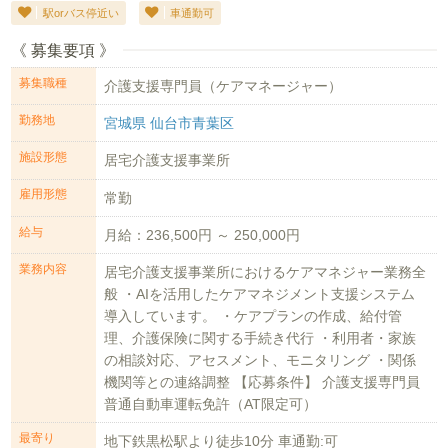
駅orバス停近い
車通勤可
《 募集要項 》
募集職種
介護支援専門員（ケアマネージャー）
勤務地
宮城県 仙台市青葉区
施設形態
居宅介護支援事業所
雇用形態
常勤
給与
月給：236,500円 ～ 250,000円
業務内容
居宅介護支援事業所におけるケアマネジャー業務全
般 ・AIを活用したケアマネジメント支援システム
導入しています。 ・ケアプランの作成、給付管
理、介護保険に関する手続き代行 ・利用者・家族
の相談対応、アセスメント、モニタリング ・関係
機関等との連絡調整 【応募条件】 介護支援専門員
普通自動車運転免許（AT限定可）
最寄り
地下鉄黒松駅より徒歩10分 車通勤:可