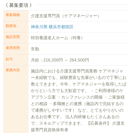
《 募集要項 》
募集職種
介護支援専門員（ケアマネージャー）
勤務地
神奈川県 横浜市都筑区
施設形態
特別養護老人ホーム（特養）
雇用形態
常勤
給与
月給：216,200円 ～ 264,500円
業務内容
施設内における介護支援専門員業務 ケアマネジャ
ー未経験でも、経験豊富な先輩がいるので丁寧にお
教えできます。今年、ケアマネジャーを取得したば
かりという方でも大歓迎です。 ・ご利用者様のケ
アプラン立案 ・カンファレンスの開催 ・ご家族様
との相談 ・多職種との連携（施設内で完結するの
で連携がしやすいです） など、とてもやりがいの
あるお仕事です。 法人内研修もたくさんあるの
で、スキルアップできます。 【応募条件】 介護支
援専門員資格保有者