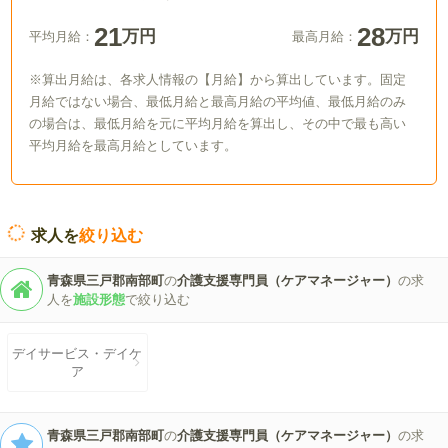
21
28
万円
万円
平均月給：
最高月給：
※算出月給は、各求人情報の【月給】から算出しています。固定
月給ではない場合、最低月給と最高月給の平均値、最低月給のみ
の場合は、最低月給を元に平均月給を算出し、その中で最も高い
平均月給を最高月給としています。
求人を
絞り込む
青森県三戸郡南部町
の
介護支援専門員（ケアマネージャー）
の求
人を
施設形態
で絞り込む
デイサービス・デイケ
ア
青森県三戸郡南部町
の
介護支援専門員（ケアマネージャー）
の求