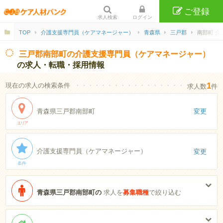
ご登録
求人検索
ログイン
TOP
介護支援専門員（ケアマネージャー）
青森県
三戸郡
南部町 介
三戸郡南部町の介護支援専門員（ケアマネージャー）
の求人・転職・採用情報
1
現在の求人の検索条件
・・・・・・・・・・・・・・・・・・・・・・
求人数
件
青森県三戸郡南部町
変更
エリア
介護支援専門員（ケアマネージャー）
変更
条件
青森県三戸郡南部町の
求人を
募集職種
で絞り込む