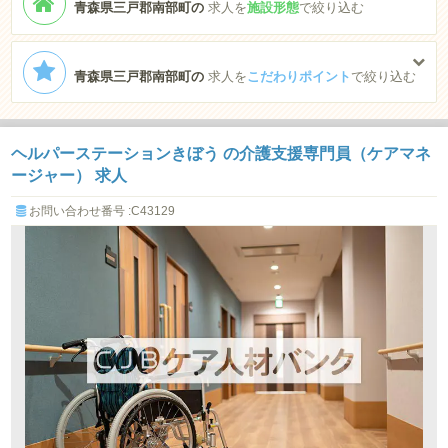
青森県三戸郡南部町の
求人を
施設形態
で絞り込む
青森県三戸郡南部町の
求人を
こだわりポイント
で絞り込む
ヘルパーステーションきぼう の介護支援専門員（ケアマネ
ージャー） 求人
お問い合わせ番号 :C43129