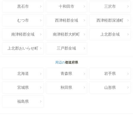
黒石市
十和田市
三沢市
むつ市
西津軽郡全域
西津軽郡深浦町
南津軽郡全域
南津軽郡大鰐町
上北郡全域
上北郡おいらせ町
三戸郡全域
周辺の
都道府県
北海道
青森県
岩手県
宮城県
秋田県
山形県
福島県