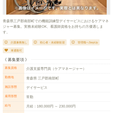
青森県三戸郡南部町での機能訓練型デイサービスにおけるケアマネ
ジャー募集。実務未経験OK、看護師資格をお持ちの方優遇しま
す。
介護兼務無し
初心者・未経験歓迎
管理職へStepUp
車通勤可
《 募集要項 》
募集資格
介護支援専門員（ケアマネージャー）
勤務地
青森県 三戸郡南部町
施設形態
デイサービス
雇用形態
常勤
給与
月給：180,000円 ～ 230,000円