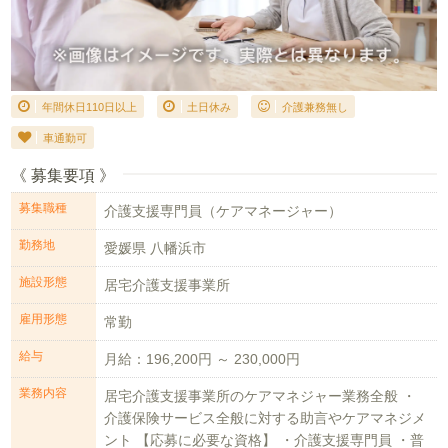
年間休日110日以上
土日休み
介護兼務無し
車通勤可
《 募集要項 》
募集職種
介護支援専門員（ケアマネージャー）
勤務地
愛媛県 八幡浜市
施設形態
居宅介護支援事業所
雇用形態
常勤
給与
月給：196,200円 ～ 230,000円
業務内容
居宅介護支援事業所のケアマネジャー業務全般 ・
介護保険サービス全般に対する助言やケアマネジメ
ント 【応募に必要な資格】 ・介護支援専門員 ・普