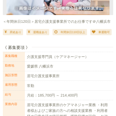
＜年間休日120日＞居宅介護支援事業所でのお仕事です＠八幡浜市
昇給あり
退職金あり
年間休日110日以上
車通勤可
《 募集要項 》
募集職種
介護支援専門員（ケアマネージャー）
勤務地
愛媛県 八幡浜市
施設形態
居宅介護支援事業所
雇用形態
常勤
給与
月給：185,700円 ～ 214,400円
業務内容
居宅介護支援事業所のケアマネジャー業務 ・利用
者様およびご家族の方への相談支援業務 ・利用者