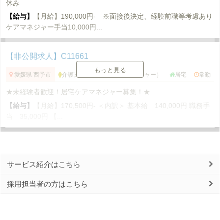
休み
【給与】
【月給】190,000円‐ ※面接後決定、経験前職等考慮あり
ケアマネジャー手当10,000円...
【非公開求人】C11661
もっと見る
愛媛県 西予市
介護支援専門員（ケアマネージャー）
居宅
常勤
★未経験者歓迎！居宅ケアマネジャー募集！★
【給与】
【月給】170,500円- ＜内訳＞ 基本給 140,000円 職務手
当 35,000円 【...
サービス紹介はこちら
採用担当者の方はこちら