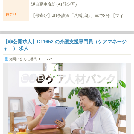
通自動車免許(AT限定可)
最寄り
【最寄駅】JR予讃線「八幡浜駅」車で8分 【マイカー通勤】可能(駐車場代は自...
【非公開求人】C11652 の介護支援専門員（ケアマネージ
ャー） 求人
お問い合わせ番号 :C11652