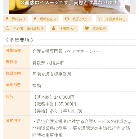
昇給あり
退職金あり
残業少ない
介護兼務無し
初心者・未経験歓迎
社用車あり
車通勤可
《 募集要項 》
募集職種
介護支援専門員（ケアマネージャー）
勤務地
愛媛県 八幡浜市
施設形態
居宅介護支援事業所
雇用形態
常勤
給与
【基本給】140,000円
【職務手当】35,000円
【昇給】あり（年1回、実...
業務内容
・居宅介護支援者に対する介護サービスの作成およ
び相談業務に従事 ・要介護認定の申請代行等 ※訪
問時社用車使用