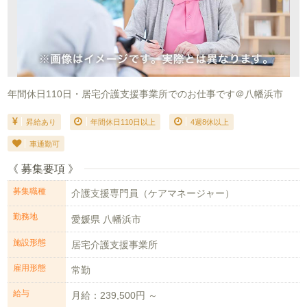
年間休日110日・居宅介護支援事業所でのお仕事です＠八幡浜市
昇給あり
年間休日110日以上
4週8休以上
車通勤可
《 募集要項 》
募集職種
介護支援専門員（ケアマネージャー）
勤務地
愛媛県 八幡浜市
施設形態
居宅介護支援事業所
雇用形態
常勤
給与
月給：239,500円 ～