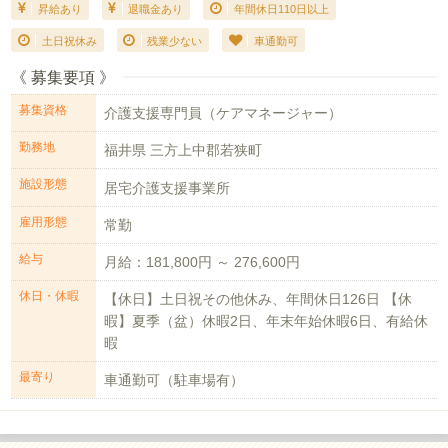
昇給あり
退職金あり
年間休日110日以上
土日祝休み
残業少ない
車通勤可
《 募集要項 》
募集資格
介護支援専門員（ケアマネージャー）
勤務地
福井県 三方上中郡若狭町
施設形態
居宅介護支援事業所
雇用形態
常勤
給与
月給：181,800円 ～ 276,600円
休日・休暇
【休日】土日祝その他休み、年間休日126日 【休
暇】夏季（盆）休暇2日、年末年始休暇6日、有給休
暇
最寄り
車通勤可（駐車場有）