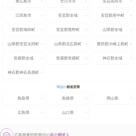
東広島市
廿日市市
安芸高田市
江田島市
安芸郡全域
安芸郡府中町
安芸郡海田町
安芸郡熊野町
山県郡全域
山県郡安芸太田町
山県郡北広島町
豊田郡大崎上島町
世羅郡全域
世羅郡世羅町
神石郡全域
神石郡神石高原町
周辺の
都道府県
鳥取県
島根県
岡山県
広島県
山口県
広島県豊田郡周辺の
非公開求人