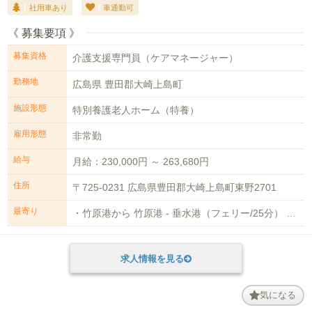
社用車あり
車通勤可
《 募集要項 》
募集資格
介護支援専門員（ケアマネージャー）
勤務地
広島県 豊田郡大崎上島町
施設形態
特別養護老人ホーム（特養）
雇用形態
非常勤
給与
月給：230,000円 ～ 263,680円
住所
〒725-0231 広島県豊田郡大崎上島町東野2701
最寄り
・竹原港から 竹原港 - 垂水港（フェリー/25分） 竹原港 - 白水港（フ...
求人情報を見る
気になる