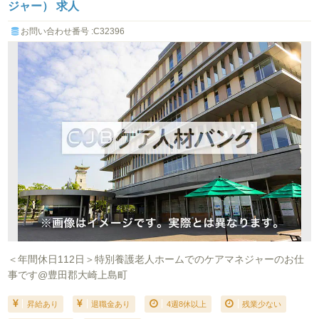
ジャー） 求人
お問い合わせ番号 :C32396
＜年間休日112日＞特別養護老人ホームでのケアマネジャーのお仕
事です@豊田郡大崎上島町
昇給あり
退職金あり
4週8休以上
残業少ない