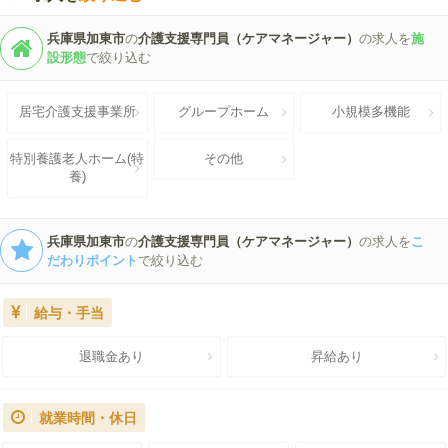
62.5%
兵庫県加東市
の
介護支援専門員（ケアマネージャー）
の求人を
施
設形態
で絞り込む
居宅介護支援事業所
グループホーム
小規模多機能
特別養護老人ホーム(特
その他
未経験歓迎の求人を探す
養)
兵庫県加東市
の
介護支援専門員（ケアマネージャー）
の求人を
こ
だわりポイント
で絞り込む
給与・手当
退職金あり
昇給あり
就業時間・休日