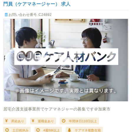
門員（ケアマネージャー） 求人
お問い合わせ番号 :C24892
居宅介護支援事業所でケアマネジャーの募集です＠加東市
昇給あり
退職金あり
年間休日110日以上
土日祝休み
4週8休以上
ケアマネ複数在籍