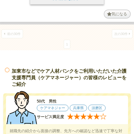
気になる
前の30件
次の30件
1
加東市などでケア人材バンクをご利用いただいた介護
支援専門員（ケアマネージャー）の皆様のレビューを
ご紹介
50代 男性
ケアマネジャー
兵庫県
須磨区
★
★
★
★
★
★
サービス満足度
就職先の紹介から面接の調整、先方への確認など迅速で丁寧な対