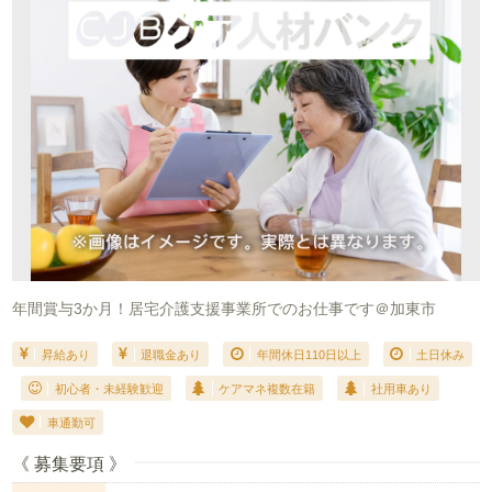
年間賞与3か月！居宅介護支援事業所でのお仕事です＠加東市
昇給あり
退職金あり
年間休日110日以上
土日休み
初心者・未経験歓迎
ケアマネ複数在籍
社用車あり
車通勤可
《 募集要項 》