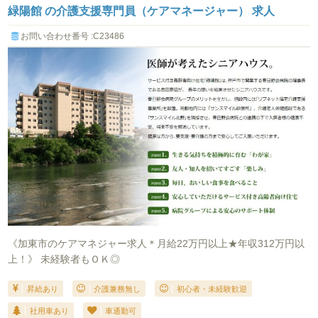
緑陽館 の介護支援専門員（ケアマネージャー） 求人
お問い合わせ番号 :C23486
《加東市のケアマネジャー求人＊月給22万円以上★年収312万円以
上！》 未経験者もＯＫ◎
昇給あり
介護兼務無し
初心者・未経験歓迎
社用車あり
車通勤可