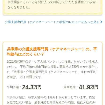
直接聞きにくいことを間に入って確認していただき就職に不安が
なくなりました。
介護支援専門員（ケアマネージャー）の皆様のレビューをもっと見る
兵庫県の介護支援専門員（ケアマネージャー）の、平
均給与はどのくらい？
2026/08/09時点で「ケア人材バンク」にご掲載いただいている求人
のうち、 平均月給の算出可能な常勤の募集求人780件※から集計し
た 「兵庫県・介護支援専門員（ケアマネージャー）」条件の平均
月給は、 以下の通りです。
24.3
41.9
万円
万円
平均月給：
最高月給：
※算出月給は、各求人情報の【月給】から算出しています。固定
月給ではない場合、最低月給と最高月給の平均値、最低月給のみ