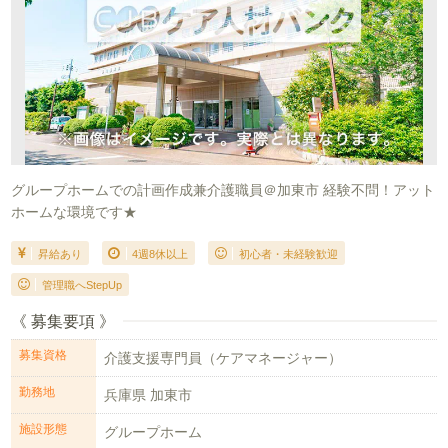
グループホームでの計画作成兼介護職員＠加東市 経験不問！アット
ホームな環境です★
昇給あり
4週8休以上
初心者・未経験歓迎
管理職へStepUp
《 募集要項 》
募集資格
介護支援専門員（ケアマネージャー）
勤務地
兵庫県 加東市
施設形態
グループホーム