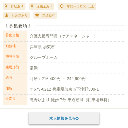
昇給あり
退職金あり
年間休日110日以上
社用車あり
車通勤可
《 募集要項 》
募集資格
介護支援専門員（ケアマネージャー）
勤務地
兵庫県 加東市
施設形態
グループホーム
雇用形態
常勤
給与
月給：216,400円 ～ 242,900円
住所
〒679-0212 兵庫県加東市下滝野508-1
最寄り
滝野駅より 徒歩 7分 車通勤可（駐車場無料）
求人情報を見る