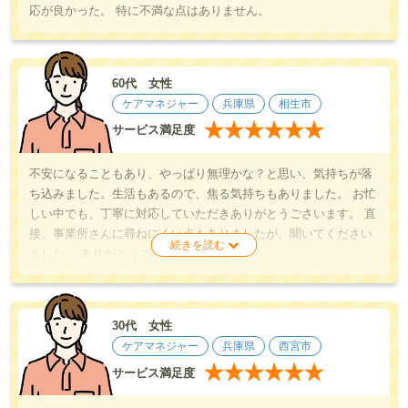
応が良かった。 特に不満な点はありません。
60代 女性
ケアマネジャー
兵庫県
相生市
★
★
★
★
★
★
サービス満足度
不安になることもあり、やっぱり無理かな？と思い、気持ちが落
ち込みました。生活もあるので、焦る気持ちもありました。 お忙
しい中でも、丁寧に対応していただきありがとうごさいます。 直
接、事業所さんに尋ねにくい点もありましたが、聞いてください
ました。 ありがとうごさいます。
30代 女性
ケアマネジャー
兵庫県
西宮市
★
★
★
★
★
★
サービス満足度