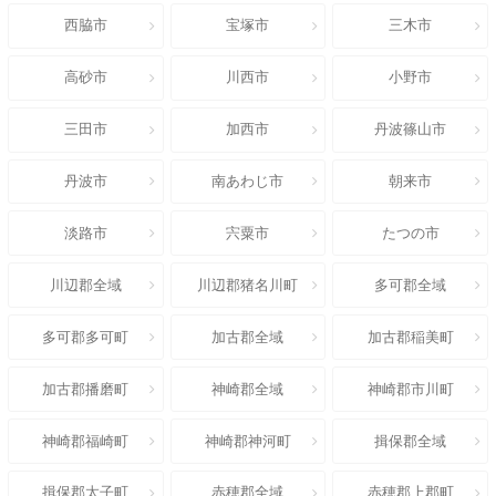
西脇市
宝塚市
三木市
高砂市
川西市
小野市
三田市
加西市
丹波篠山市
丹波市
南あわじ市
朝来市
淡路市
宍粟市
たつの市
川辺郡全域
川辺郡猪名川町
多可郡全域
多可郡多可町
加古郡全域
加古郡稲美町
加古郡播磨町
神崎郡全域
神崎郡市川町
神崎郡福崎町
神崎郡神河町
揖保郡全域
揖保郡太子町
赤穂郡全域
赤穂郡上郡町