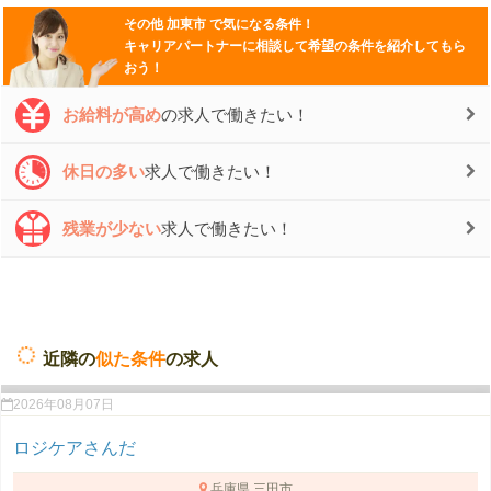
その他
加東市
で気になる条件！
キャリアパートナーに相談して希望の条件を紹介してもら
おう！
お給料が高め
の求人で働きたい！
休日の多い
求人で働きたい！
残業が少ない
求人で働きたい！
近隣の
似た条件
の求人
2026年08月07日
ロジケアさんだ
兵庫県 三田市