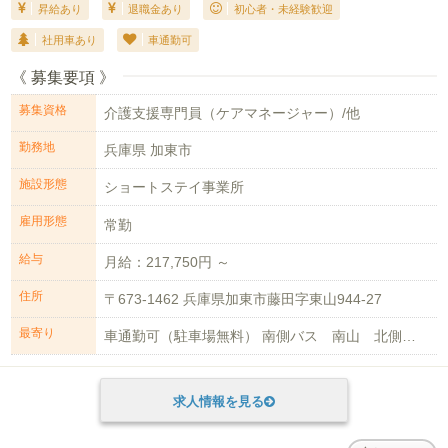
昇給あり
退職金あり
初心者・未経験歓迎
社用車あり
車通勤可
《 募集要項 》
募集資格
介護支援専門員（ケアマネージャー）/他
勤務地
兵庫県 加東市
施設形態
ショートステイ事業所
雇用形態
常勤
給与
月給：217,750円 ～
住所
〒673-1462 兵庫県加東市藤田字東山944-27
最寄り
車通勤可（駐車場無料） 南側バス 南山 北側バス 嬉野温泉口徒歩10分
求人情報を見る