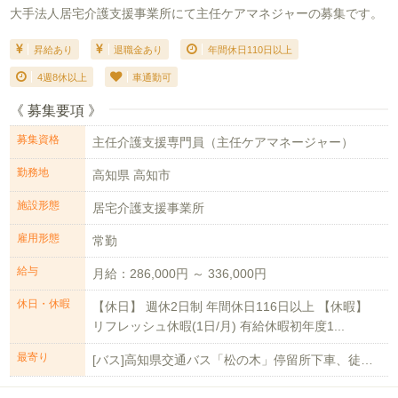
大手法人居宅介護支援事業所にて主任ケアマネジャーの募集です。
昇給あり
退職金あり
年間休日110日以上
4週8休以上
車通勤可
《 募集要項 》
募集資格
主任介護支援専門員（主任ケアマネージャー）
勤務地
高知県 高知市
施設形態
居宅介護支援事業所
雇用形態
常勤
給与
月給：286,000円 ～ 336,000円
休日・休暇
【休日】 週休2日制 年間休日116日以上 【休暇】
リフレッシュ休暇(1日/月) 有給休暇初年度1...
最寄り
[バス]高知県交通バス「松の木」停留所下車、徒歩5分