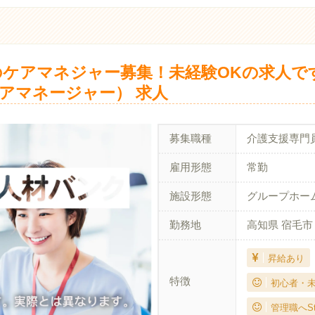
ケアマネジャー募集！未経験OKの求人です
アマネージャー） 求人
募集職種
介護支援専門
雇用形態
常勤
施設形態
グループホー
勤務地
高知県 宿毛市
昇給あり
特徴
初心者・
管理職へSt