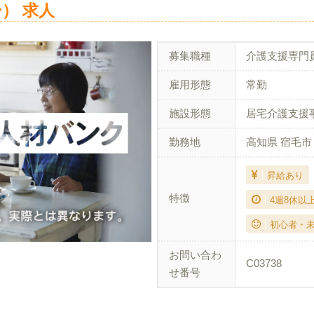
） 求人
募集職種
介護支援専門
雇用形態
常勤
施設形態
居宅介護支援
勤務地
高知県 宿毛市
昇給あり
特徴
4週8休以
初心者・
お問い合わ
C03738
せ番号