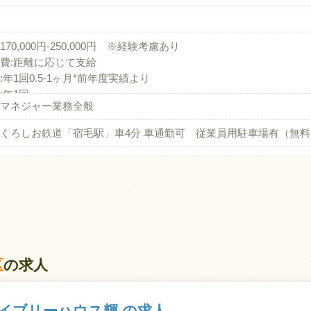
170,000円-250,000円 ※経験考慮あり
費:距離に応じて支給
:年1回0.5-1ヶ月*前年度実績より
:年1回
マネジャー業務全般
金:勤続3年以上で共済加入
くろしお鉄道「宿毛駅」車4分 車通勤可 従業員用駐車場有（無料
区
の求人
イブリーハウス輝 の求人