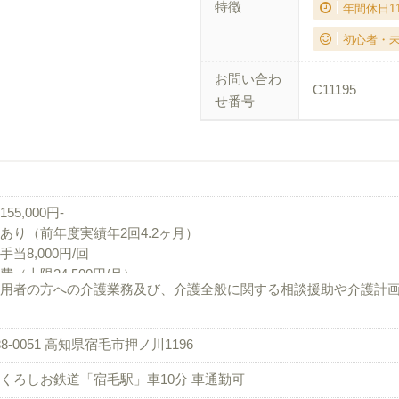
特徴
年間休日1
初心者・
お問い合わ
C11195
せ番号
55,000円‐
あり（前年度実績年2回4.2ヶ月）
手当8,000円/回
費（上限24,500円/月）
用者の方への介護業務及び、介護全般に関する相談援助や介護計
88-0051 高知県宿毛市押ノ川1196
くろしお鉄道「宿毛駅」車10分 車通勤可