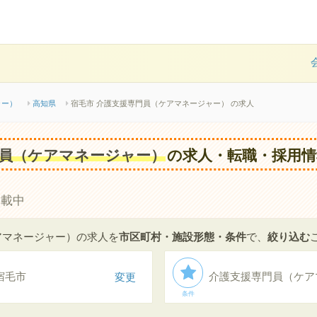
ャー）
高知県
宿毛市 介護支援専門員（ケアマネージャー） の求人
員（ケアマネージャー）
の求人・転職・採用情
掲載中
アマネージャー）の求人を
市区町村・施設形態・条件
で、
絞り込む
宿毛市
変更
介護支援専門員（ケア
条件