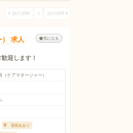
前の30件
1
次の30件
） 求人
気になる
方歓迎します！
員（ケアマネージャー）
ム
退職金あり