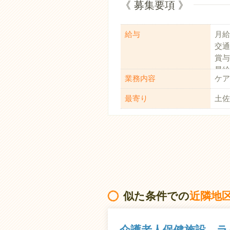
《 募集要項 》
給与
月給
交通
賞与
昇給
業務内容
ケア
退職
最寄り
土佐
似た条件での
近隣地
介護老人保健施設 ラ