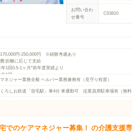
お問い合わ
C03810
せ番号
170,000円-250,000円 ※経験考慮あり
費:距離に応じて支給
:年1回0.5-1ヶ月*前年度実績より
:年1回
マネジャー業務全般 ヘルパー業務兼務有（見守り程度）
金:勤続3年以上で共済加入
くろしお鉄道「宿毛駅」車4分 車通勤可 従業員用駐車場有（無料
宅でのケアマネジャー募集！ の介護支援