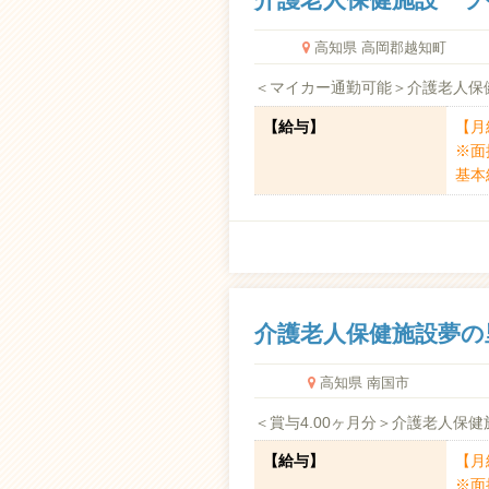
高知県 高岡郡越知町
＜マイカー通勤可能＞介護老人保
【給与】
【月給
※面
基本給
介護老人保健施設夢の
高知県 南国市
＜賞与4.00ヶ月分＞介護老人保
【給与】
【月給
※面