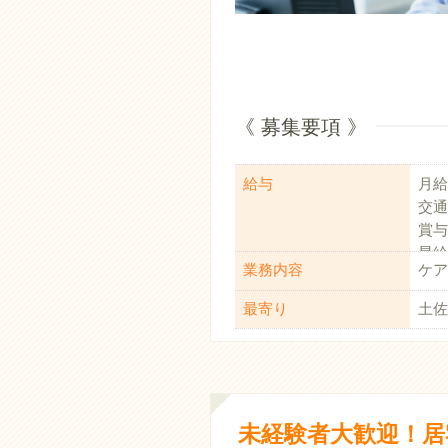
《 募集要項 》
給与
月給
交通
賞与
昇給
業務内容
ケア
退職
最寄り
土佐
未経験者大歓迎！居