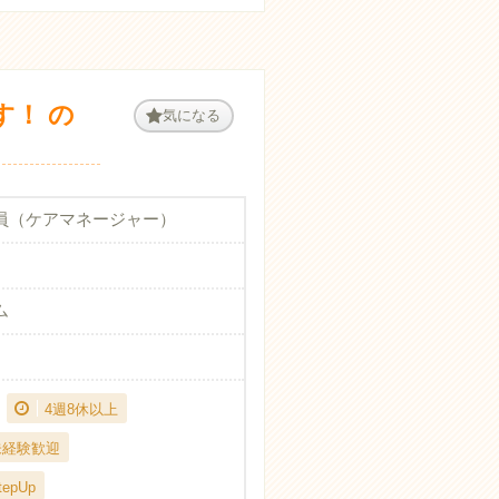
！ の
気になる
員（ケアマネージャー）
ム
4週8休以上
未経験歓迎
epUp