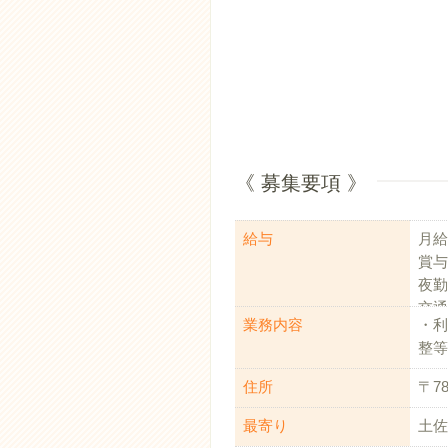
《 募集要項 》
給与
月給1
賞与
夜勤
交通
業務内容
・利
整等
住所
〒7
最寄り
土佐