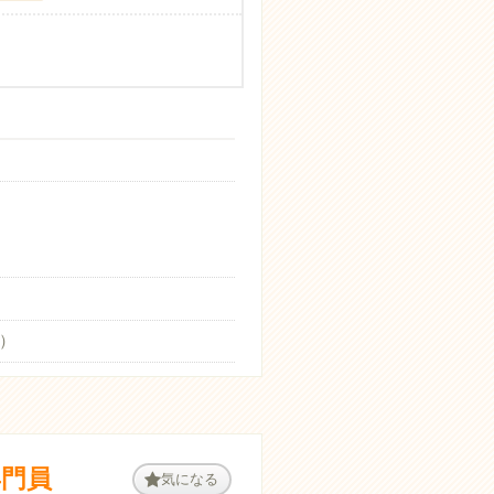
）
専門員
気になる