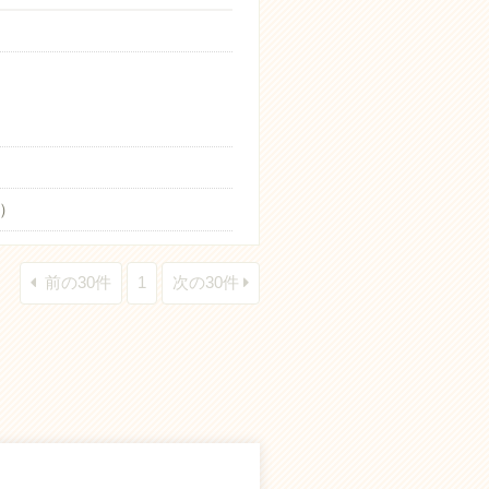
）
前の30件
1
次の30件