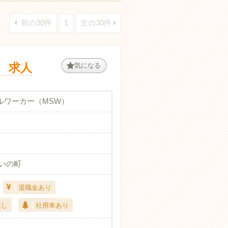
前の30件
1
次の30件
 求人
気になる
ルワーカー（MSW）
郡いの町
退職金あり
無し
社用車あり