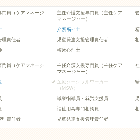
専門員（ケアマネージ
主任介護支援専門員（主任ケア
管
マネージャー）
士
介護福祉士
精
管理責任者
児童発達支援管理責任者
相
師
臨床心理士
専門員（ケアマネージ
主任介護支援専門員（主任ケア
社
マネージャー）
員
医療ソーシャルワーカー
精
（MSW）
員
職業指導員・就労支援員
児
員
福祉用具専門相談員
相
管理責任者
児童発達支援管理責任者