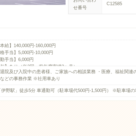
C12585
せ番号
給】140,000円-160,000円
格手当】5,000円-10,000円
勤手当】6,000円
与】あり（年2回、前年度実績3ヶ月）
退院及び入院中の患者様、ご家族への相談業務 ・医療、福祉関連
給】あり（年1回、実績による）
などの事務作業 ※社用車あり
職金制度】あり（勤続3年以上）
通費】上限20,900円/月
「伊野駅」徒歩5分 車通勤可（駐車場代500円-1,500円） ※駐車場