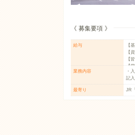
《 募集要項 》
給与
【基本
【資
【皆
【賞
業務内容
・入
【昇
記入
【退
【交
最寄り
JR