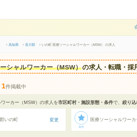
）
高知県
吾川郡
いの町 医療ソーシャルワーカー（MSW） の求人
ーシャルワーカー（MSW）
の求人・転職・採
1
、
件掲載中
ワーカー（MSW）の求人を
市区町村・施設形態・条件
で、
絞り込
郡いの町
変更
医療ソーシャルワーカ
条件