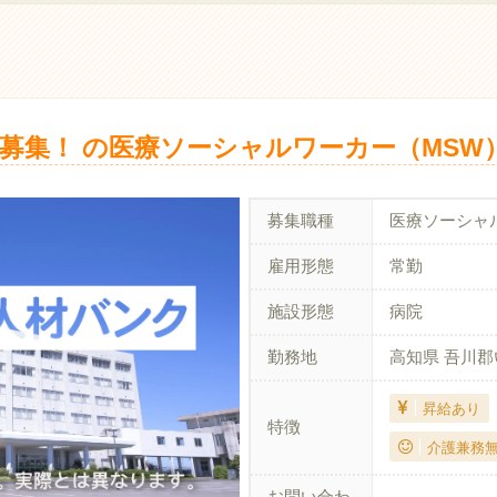
募集！ の医療ソーシャルワーカー（MSW）
募集職種
医療ソーシャ
雇用形態
常勤
施設形態
病院
勤務地
高知県 吾川
昇給あり
特徴
介護兼務
お問い合わ