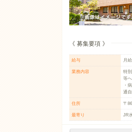
《 募集要項 》
給与
月給：
業務内容
特別
等へ
・病
通自
住所
〒8
最寄り
JR