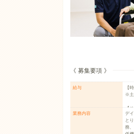
《 募集要項 》
給与
【時給
※土
【そ
業務内容
デイ
時間
とり
資格
務、
特別
係機