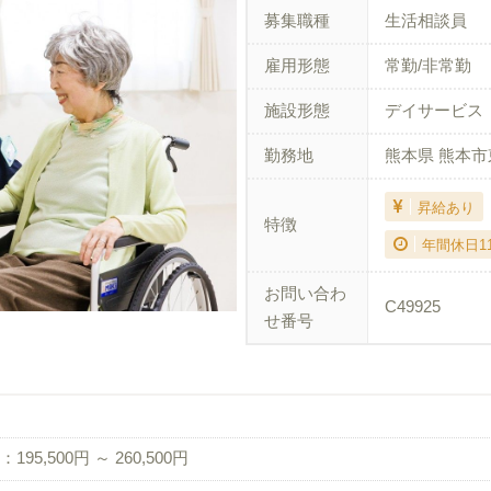
募集職種
生活相談員
雇用形態
常勤/非常勤
施設形態
デイサービス
勤務地
熊本県 熊本市
昇給あり
特徴
年間休日1
お問い合わ
C49925
せ番号
195,500円 ～ 260,500円