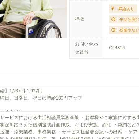
昇給あり
特徴
年間休日1
残業少な
お問い合わ
C44816
せ番号
】1,267円-1,337円
曜日、日曜日、祝日は時給100円アップ
の他手当】
サービスにおける生活相談員業務全般 ・お客様やご家族に対する
外勤務手当
状況を踏まえた個別援助計画作成、および実施、評価 ・契約など
手当
送迎・添乗業務、事務業務 ・サービス担当者会議への出席 ・ケ
手当
関との連絡調整や報告 等 【必須資格/経験】 社会福祉主事任用