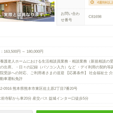
4週8休以
お問い合わ
C81698
せ番号
163,500円 ～ 180,000円
養護老人ホームにおける生活相談員業務・相談業務（新規相談の受
の出席。・日々の記録（パソコン入力）など ・デイ利用の契約等
院受診への対応、ご利用者さまの送迎 【応募条件】 社会福祉士 介
動車運転免許
62-0916 熊本県熊本市東区佐土原2丁目7番20号
水前寺駅から車20分 産交バス 益城インター口徒歩5分