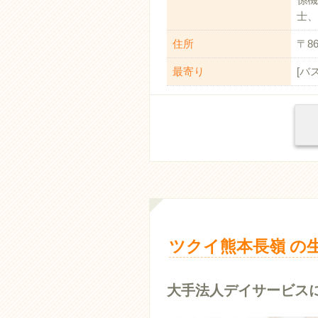
士、
住所
〒8
最寄り
[バ
ツクイ熊本長嶺 の
大手法人デイサービス