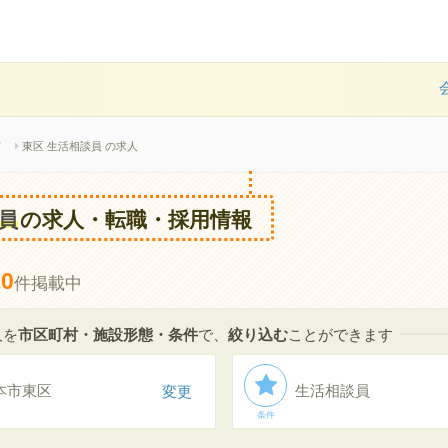
市
東区 生活相談員 の求人
員
の求人・転職・採用情報
10
件掲載中
人を
市区町村・施設形態・条件
で、
絞り込む
ことができます
本市東区
変更
生活相談員
条件