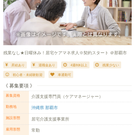
残業なし★日曜休み！居宅ケアマネ求人※契約スタート ＠那覇市
昇給あり
退職金あり
4週8休以上
残業少ない
初心者・未経験歓迎
車通勤可
《 募集要項 》
募集資格
介護支援専門員（ケアマネージャー）
勤務地
沖縄県 那覇市
施設形態
居宅介護支援事業所
雇用形態
常勤