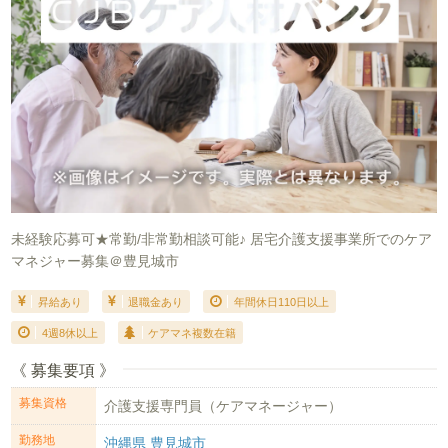
未経験応募可★常勤/非常勤相談可能♪ 居宅介護支援事業所でのケア
マネジャー募集＠豊見城市
昇給あり
退職金あり
年間休日110日以上
4週8休以上
ケアマネ複数在籍
《 募集要項 》
募集資格
介護支援専門員（ケアマネージャー）
勤務地
沖縄県 豊見城市