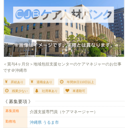
＜賞与4ヶ月分＞地域包括支援センターのケアマネジャーのお仕事
です＠沖縄市
昇給あり
退職金あり
年間休日110日以上
残業少ない
社用車あり
車通勤可
《 募集要項 》
募集資格
介護支援専門員（ケアマネージャー）
勤務地
沖縄県 うるま市