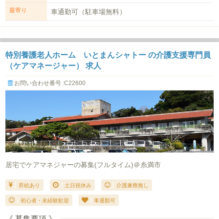
★週30時間以上の勤務も...
最寄り
車通勤可（駐車場無料）
特別養護老人ホーム いとまんシャトー の介護支援専門員
（ケアマネージャー） 求人
お問い合わせ番号 :C22600
居宅でケアマネジャーの募集(フルタイム)＠糸満市
昇給あり
土日祝休み
介護兼務無し
初心者・未経験歓迎
車通勤可
《 募集要項 》