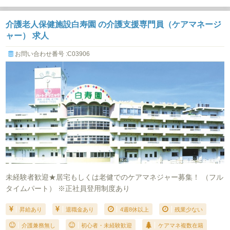
介護老人保健施設白寿園 の介護支援専門員（ケアマネージ
ャー） 求人
お問い合わせ番号 :C03906
未経験者歓迎★居宅もしくは老健でのケアマネジャー募集！ （フル
タイムパート） ※正社員登用制度あり
昇給あり
退職金あり
4週8休以上
残業少ない
介護兼務無し
初心者・未経験歓迎
ケアマネ複数在籍