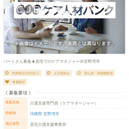
パートさん募集★居宅でのケアマネジャー＠宜野湾市
年間休日110日以上
土日祝休み
初心者・未経験歓迎
車通勤可
《 募集要項 》
募集資格
介護支援専門員（ケアマネージャー）
勤務地
沖縄県 宜野湾市
施設形態
居宅介護支援事業所