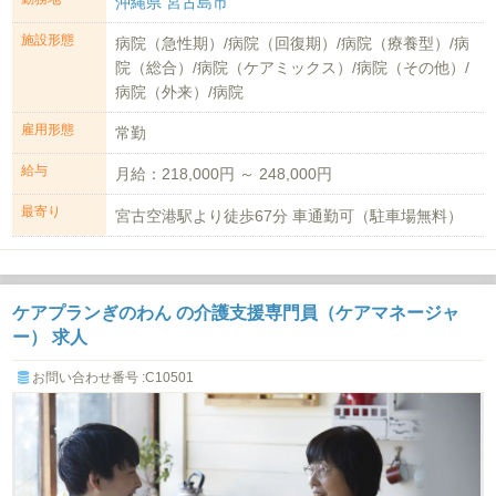
沖縄県 宮古島市
施設形態
病院（急性期）/病院（回復期）/病院（療養型）/病
院（総合）/病院（ケアミックス）/病院（その他）/
病院（外来）/病院
雇用形態
常勤
給与
月給：218,000円 ～ 248,000円
最寄り
宮古空港駅より徒歩67分 車通勤可（駐車場無料）
ケアプランぎのわん の介護支援専門員（ケアマネージャ
ー） 求人
お問い合わせ番号 :C10501