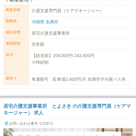
募集資格
介護支援専門員（ケアマネージャー）
勤務地
沖縄県 糸満市
施設形態
居宅介護支援事業所
雇用形態
非常勤
給与
【総支給】208,000円-242,600円
※時給制
＜内訳＞
最寄り
車通勤可 駐車場2,000円/月 糸満市字与座バス停 徒歩3分
【時給】1,...
居宅介護支援事業所 とよさき の介護支援専門員（ケアマ
ネージャー） 求人
お問い合わせ番号 :C23671