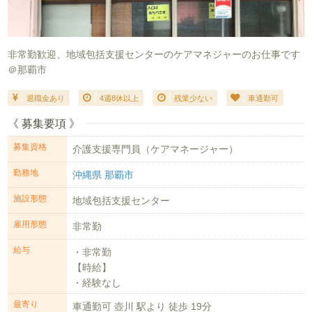
非常勤歓迎、地域包括支援センターのケアマネジャーのお仕事です
＠那覇市
退職金あり
4週8休以上
残業少ない
車通勤可
《 募集要項 》
募集資格
介護支援専門員（ケアマネージャー）
勤務地
沖縄県 那覇市
施設形態
地域包括支援センター
雇用形態
非常勤
給与
・非常勤
【時給】
・経験なし
大卒 1,073円‐
最寄り
車通勤可 壺川 駅より 徒歩 19分