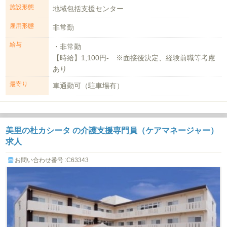
施設形態
地域包括支援センター
雇用形態
非常勤
給与
・非常勤
【時給】1,100円- ※面接後決定、経験前職等考慮
あり
最寄り
車通勤可（駐車場有）
美里の杜カシータ の介護支援専門員（ケアマネージャー）
求人
お問い合わせ番号 :C63343