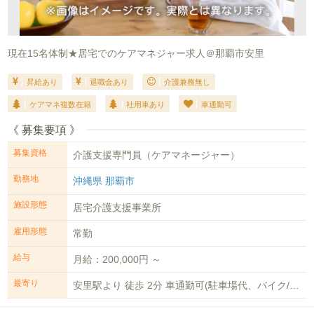
現在15名体制★居宅でのケアマネジャー求人＠那覇市安里
昇給あり
退職金あり
介護兼務無し
ケアマネ複数在籍
社用車あり
車通勤可
《 募集要項 》
募集資格
介護支援専門員（ケアマネージャー）
勤務地
沖縄県 那覇市
施設形態
居宅介護支援事業所
雇用形態
常勤
給与
月給：200,000円 ～
最寄り
安里駅より 徒歩 2分 車通勤可(駐車場代、バイク/無料、軽4,000円/月...