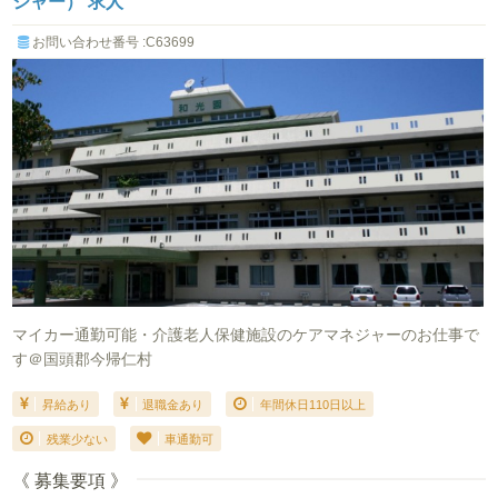
ジャー） 求人
お問い合わせ番号 :C63699
マイカー通勤可能・介護老人保健施設のケアマネジャーのお仕事で
す＠国頭郡今帰仁村
昇給あり
退職金あり
年間休日110日以上
残業少ない
車通勤可
《 募集要項 》