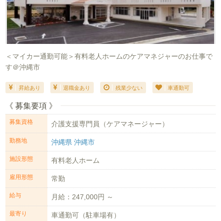
＜マイカー通勤可能＞有料老人ホームのケアマネジャーのお仕事で
す＠沖縄市
昇給あり
退職金あり
残業少ない
車通勤可
《 募集要項 》
募集資格
介護支援専門員（ケアマネージャー）
勤務地
沖縄県 沖縄市
施設形態
有料老人ホーム
雇用形態
常勤
給与
月給：247,000円 ～
最寄り
車通勤可（駐車場有）