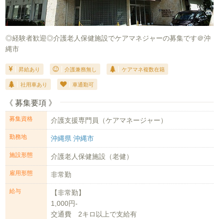
◎経験者歓迎◎介護老人保健施設でケアマネジャーの募集です＠沖
縄市
昇給あり
介護兼務無し
ケアマネ複数在籍
社用車あり
車通勤可
《 募集要項 》
募集資格
介護支援専門員（ケアマネージャー）
勤務地
沖縄県 沖縄市
施設形態
介護老人保健施設（老健）
雇用形態
非常勤
給与
【非常勤】
1,000円-
交通費 2キロ以上で支給有