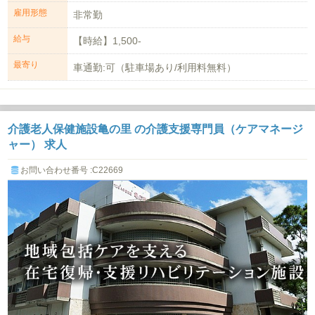
雇用形態
非常勤
給与
【時給】1,500-
最寄り
車通勤:可（駐車場あり/利用料無料）
介護老人保健施設亀の里 の介護支援専門員（ケアマネージ
ャー） 求人
お問い合わせ番号 :C22669