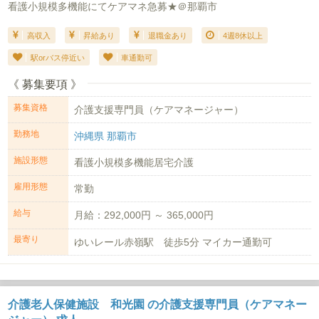
看護小規模多機能にてケアマネ急募★＠那覇市
高収入
昇給あり
退職金あり
4週8休以上
駅orバス停近い
車通勤可
《 募集要項 》
募集資格
介護支援専門員（ケアマネージャー）
勤務地
沖縄県 那覇市
施設形態
看護小規模多機能居宅介護
雇用形態
常勤
給与
月給：292,000円 ～ 365,000円
最寄り
ゆいレール赤嶺駅 徒歩5分 マイカー通勤可
介護老人保健施設 和光園 の介護支援専門員（ケアマネー