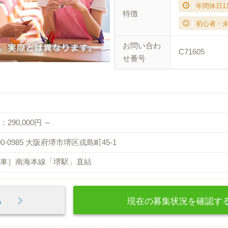
年間休日1
特徴
初心者・
お問い合わ
C71605
せ番号
290,000円 ～
90-0985 大阪府堺市堺区戎島町45-1
車］南海本線「堺駅」直結
見る
現在の募集状況を確認