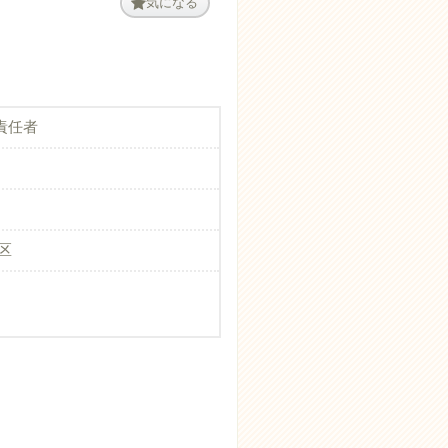
気になる
責任者
区