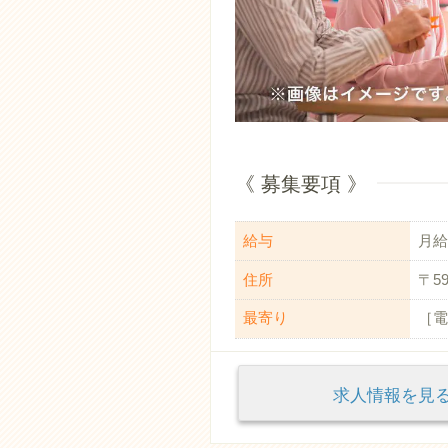
《 募集要項 》
給与
月給：
住所
〒5
最寄り
［電
求人情報を