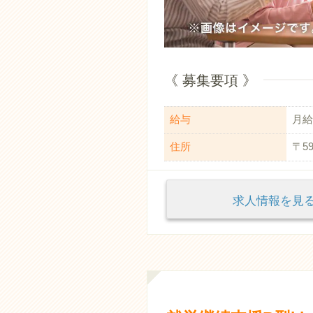
《 募集要項 》
給与
月給：
住所
〒5
求人情報を