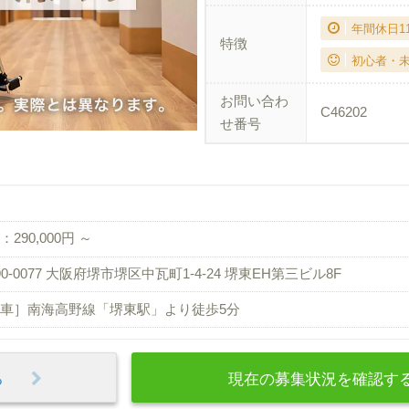
年間休日1
特徴
初心者・
お問い合わ
C46202
せ番号
290,000円 ～
90-0077 大阪府堺市堺区中瓦町1-4-24 堺東EH第三ビル8F
車］南海高野線「堺東駅」より徒歩5分
見る
現在の募集状況を確認