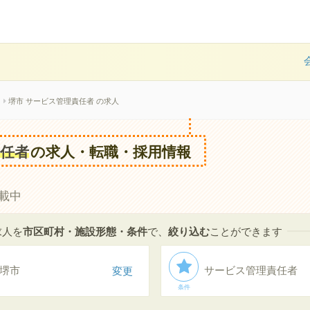
堺市 サービス管理責任者 の求人
任者
の求人・転職・採用情報
載中
求人を
市区町村・施設形態・条件
で、
絞り込む
ことができます
堺市
変更
サービス管理責任者
条件