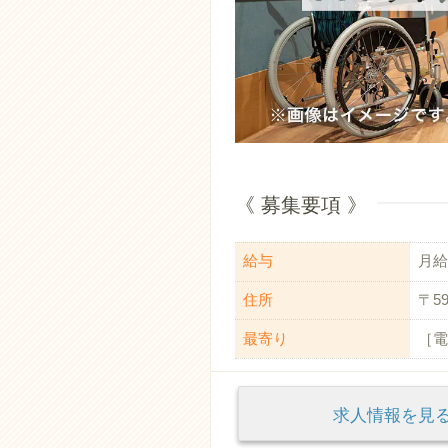
《 募集要項 》
給与
月給：
住所
〒5
最寄り
［電
求人情報を