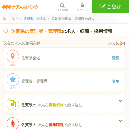
ご登録
求人検索
ログイン
TOP
管理者・管理職
佐賀県 管理者・管理職 の求人
佐賀県の管理者・管理職
の求人・転職・採用情報
2
現在の求人の検索条件
・・・・・・・・・・・・・・・・・・・・・・
求人数
件
佐賀県全域
変更
エリア
管理者・管理職
変更
条件
佐賀県の
求人を
募集資格
で絞り込む
佐賀県の
求人を
募集職種
で絞り込む