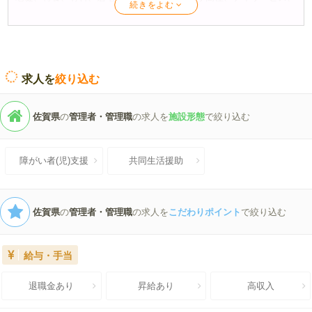
デイケア、訪問介護から、小規模多機能、障がい者施設、地域包括ま
で、ハローワークや協会では見つけにくい求人情報を幅広く取り揃え
ています。
ケア人材バンクでは、介護資格を生かして更にキャリアアップしたい
求人を
絞り込む
求職者の皆様への転職支援を行っています。
ケアマネージャー取得直後の未経験。
佐賀県
の
管理者・管理職
の求人を
施設形態
で絞り込む
介護支援専門員更新研修をきっかけにケアマネ職の復職を考えて
いる。
社会福祉士、精神保健福祉士の資格を生かして、生活相談員とし
障がい者(児)支援
共同生活援助
て就職、転職したい。
介護福祉士として、転職で更にステップアップしたい。
サービス管理責任者、児童発達支援管理責任者として、大きな障
がい福祉サービス事業所で活躍の場を広げたい。
佐賀県
の
管理者・管理職
の求人を
こだわりポイント
で絞り込む
このようなご要望に対応いたします、無料会員登録で今すぐご相談く
ださい！
給与・手当
退職金あり
昇給あり
高収入