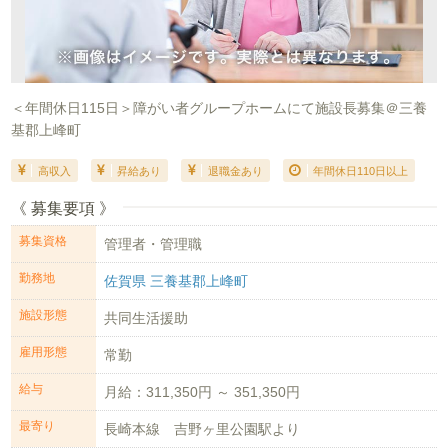
＜年間休日115日＞障がい者グループホームにて施設長募集＠三養
基郡上峰町
高収入
昇給あり
退職金あり
年間休日110日以上
《 募集要項 》
募集資格
管理者・管理職
勤務地
佐賀県 三養基郡上峰町
施設形態
共同生活援助
雇用形態
常勤
給与
月給：311,350円 ～ 351,350円
最寄り
長崎本線 吉野ヶ里公園駅より