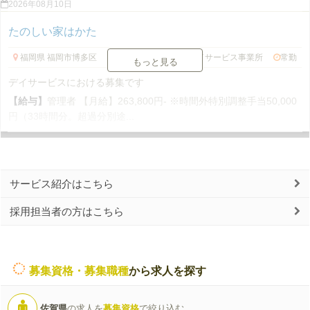
2026年08月10日
たのしい家はかた
福岡県 福岡市博多区
管理者・管理職
デイサービス事業所
常勤
もっと見る
デイサービスにおける募集です
【給与】
管理者 【月給】263,800円- ※時間外特別調整手当50,000
円（33時間分。超過分別途...
サービス紹介はこちら
採用担当者の方はこちら
募集資格・募集職種
から求人を探す
佐賀県
の求人を
募集資格
で絞り込む