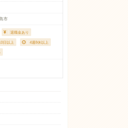
）
島市
退職金あり
10日以上
4週8休以上
い