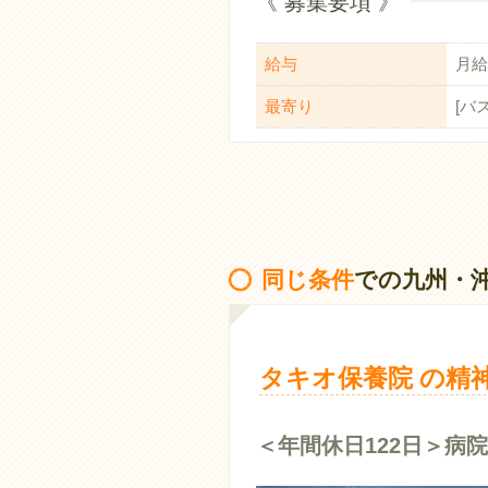
《 募集要項 》
給与
月給：
最寄り
[バ
同じ条件
での九州・
タキオ保養院 の精
＜年間休日122日＞病