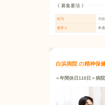
《 募集要項 》
給与
月給：
最寄り
車通
白浜病院 の精神保健
＜年間休日110日＞病