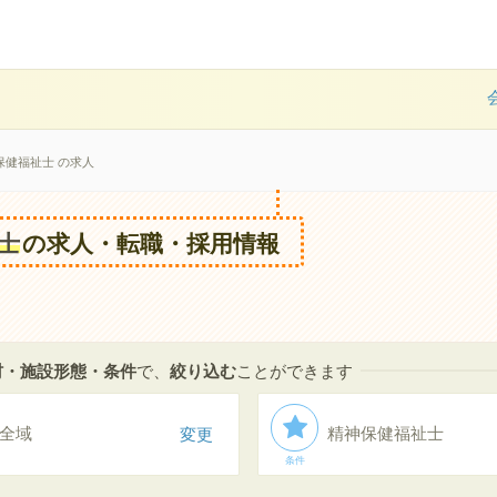
保健福祉士 の求人
士
の求人・転職・採用情報
村・施設形態・条件
で、
絞り込む
ことができます
全域
変更
精神保健福祉士
条件