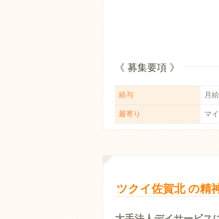
《 募集要項 》
給与
月給：
最寄り
マイ
ツクイ佐賀北 の精
大手法人デイサービス