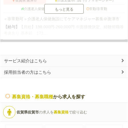
佐賀県 唐津市
介護支援専門員（ケアマネージャー）
介護老人保健施設
常勤/非常勤
もっと見る
＜非常勤可＞介護老人保健施設にてケアマネジャー募集＠唐津市
【給与】
【月給】198,000円-260,000円 ※面接後決定、経験前職等
考慮あり 基本給 173,...
サービス紹介はこちら
採用担当者の方はこちら
募集資格・募集職種
から求人を探す
佐賀県佐賀市
の求人を
募集資格
で絞り込む