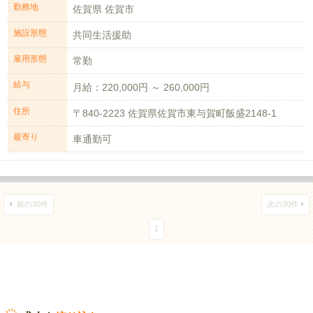
勤務地
佐賀県 佐賀市
施設形態
共同生活援助
雇用形態
常勤
給与
月給：220,000円 ～ 260,000円
住所
〒840-2223 佐賀県佐賀市東与賀町飯盛2148-1
最寄り
車通勤可
前の30件
次の30件
1