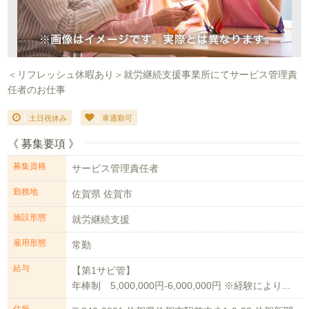
＜リフレッシュ休暇あり＞就労継続支援事業所にてサービス管理責
任者のお仕事
土日祝休み
車通勤可
《 募集要項 》
募集資格
サービス管理責任者
勤務地
佐賀県 佐賀市
施設形態
就労継続支援
雇用形態
常勤
給与
【第1サビ管】
年棒制 5,000,000円-6,000,000円 ※経験により...