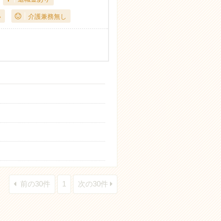
い
介護兼務無し
前の30件
1
次の30件