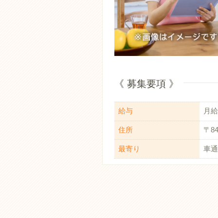
《 募集要項 》
給与
月給：
住所
〒8
最寄り
車通