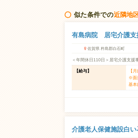
似た条件での
近隣地
有島病院 居宅介護支
佐賀県 杵島郡白石町
＜年間休日110日＞居宅介護支援
【給与】
【月給
※面
基本給
介護老人保健施設白い