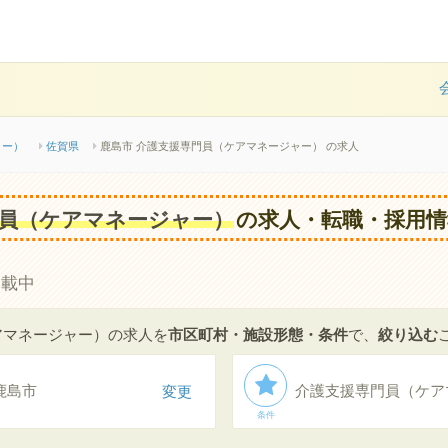
ャー）
佐賀県
鹿島市 介護支援専門員（ケアマネージャー） の求人
員（ケアマネージャー）
の求人・転職・採用情
掲載中
アマネージャー）の求人を
市区町村・施設形態・条件
で、
絞り込む
鹿島市
変更
介護支援専門員（ケア
条件