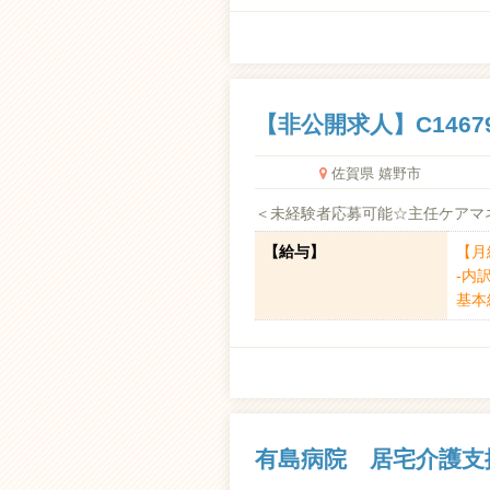
【非公開求人】C1467
佐賀県 嬉野市
＜未経験者応募可能☆主任ケアマネ
【給与】
【月給
-内訳
基本給
有島病院 居宅介護支