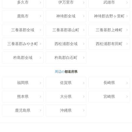
多久市
伊万里市
武雄市
鹿島市
神埼郡全域
神埼郡吉野ヶ里町
三養基郡全域
三養基郡基山町
三養基郡上峰町
三養基郡みやき町
西松浦郡全域
西松浦郡有田町
杵島郡全域
杵島郡白石町
周辺の
都道府県
福岡県
佐賀県
長崎県
熊本県
大分県
宮崎県
鹿児島県
沖縄県