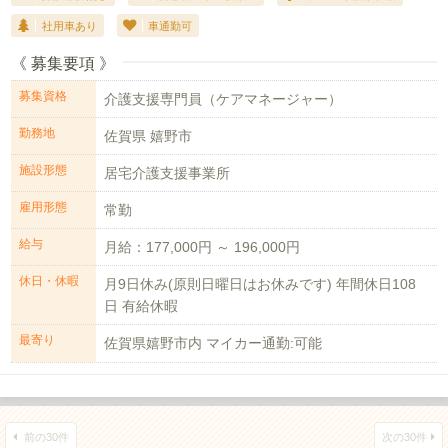
社用車あり
車通勤可
《 募集要項 》
募集資格
介護支援専門員（ケアマネージャー）
勤務地
佐賀県 嬉野市
施設形態
居宅介護支援事業所
雇用形態
常勤
給与
月給：177,000円 ～ 196,000円
休日・休暇
月9日休み(原則日曜日はお休みです) 年間休日108
日 有給休暇
最寄り
佐賀県嬉野市内 マイカー通勤:可能
前の30件
次の30件