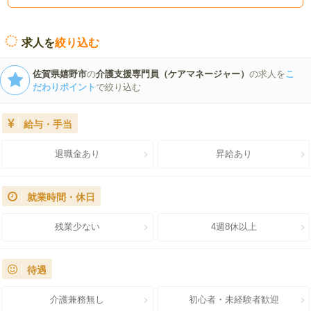
求人を
絞り込む
佐賀県嬉野市
の
介護支援専門員（ケアマネージャー）
の求人を
こ
だわりポイント
で絞り込む
給与・手当
退職金あり
昇給あり
就業時間・休日
残業少ない
4週8休以上
待遇
介護兼務無し
初心者・未経験者歓迎