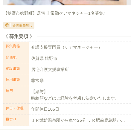
【嬉野市嬉野町】居宅 非常勤ケアマネジャー1名募集♪
介護兼務無し
《 募集要項 》
募集資格
介護支援専門員（ケアマネージャー）
勤務地
佐賀県 嬉野市
施設形態
居宅介護支援事業所
雇用形態
非常勤
給与
【給与】
時給額などはご経験を考慮し決定いたします。
休日・休暇
年間休日105日
最寄り
ＪＲ武雄温泉駅から車で25分 ＪＲ肥前鹿島駅から車で20分 嬉野警察署前築城...