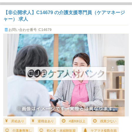
【非公開求人】C14679 の介護支援専門員（ケアマネージ
ャー） 求人
お問い合わせ番号 :C14679
昇給あり
退職金あり
4週8休以上
残業少ない
介護兼務無し
初心者・未経験歓迎
ケアマネ複数在籍