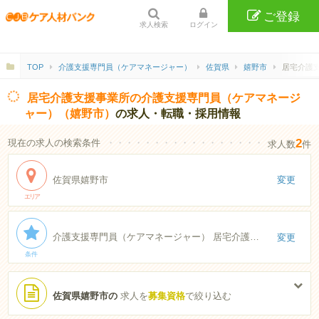
ご登録
求人検索
ログイン
TOP
介護支援専門員（ケアマネージャー）
佐賀県
嬉野市
居宅介護支
居宅介護支援事業所の介護支援専門員（ケアマネージ
ャー）（嬉野市）
の求人・転職・採用情報
2
現在の求人の検索条件
・・・・・・・・・・・・・・・・・・・・・・
求人数
件
佐賀県嬉野市
変更
エリア
介護支援専門員（ケアマネージャー） 居宅介護支援事業所
変更
条件
佐賀県嬉野市の
求人を
募集資格
で絞り込む