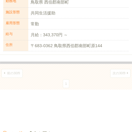
勤務地
鳥取県 西伯郡南部町
施設形態
共同生活援助
雇用形態
常勤
給与
月給：343,370円 ～
住所
〒683-0362 鳥取県西伯郡南部町原144
前の30件
次の30件
1