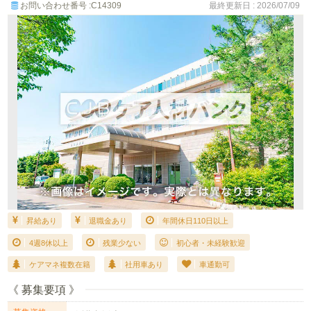
お問い合わせ番号 :C14309
最終更新日 : 2026/07/09
昇給あり
退職金あり
年間休日110日以上
4週8休以上
残業少ない
初心者・未経験歓迎
ケアマネ複数在籍
社用車あり
車通勤可
《 募集要項 》