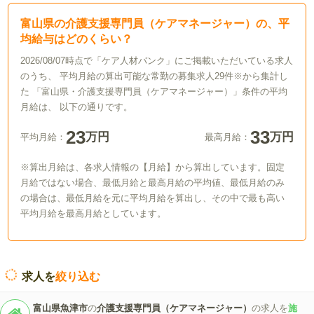
富山県の介護支援専門員（ケアマネージャー）の、平
均給与はどのくらい？
2026/08/07時点で「ケア人材バンク」にご掲載いただいている求人
のうち、 平均月給の算出可能な常勤の募集求人29件※から集計し
た 「富山県・介護支援専門員（ケアマネージャー）」条件の平均
月給は、 以下の通りです。
23
33
万円
万円
平均月給：
最高月給：
※算出月給は、各求人情報の【月給】から算出しています。固定
月給ではない場合、最低月給と最高月給の平均値、最低月給のみ
の場合は、最低月給を元に平均月給を算出し、その中で最も高い
平均月給を最高月給としています。
求人を
絞り込む
富山県魚津市
の
介護支援専門員（ケアマネージャー）
の求人を
施