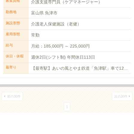
募集資格
介護支援専門員（ケアマネージャー）
勤務地
富山県 魚津市
施設形態
介護老人保健施設（老健）
雇用形態
常勤
給与
月給：185,000円 ～ 225,000円
休日・休暇
週休2日(シフト制) 年間休日113日
最寄り
【最寄駅】あいの風とやま鉄道「魚津駅」車で12分 【車通勤】可能（駐車場代無...
前の30件
次の30件
1