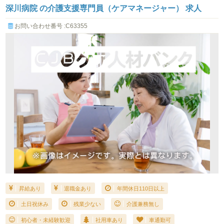
深川病院 の介護支援専門員（ケアマネージャー） 求人
お問い合わせ番号 :C63355
昇給あり
退職金あり
年間休日110日以上
土日祝休み
残業少ない
介護兼務無し
初心者・未経験歓迎
社用車あり
車通勤可