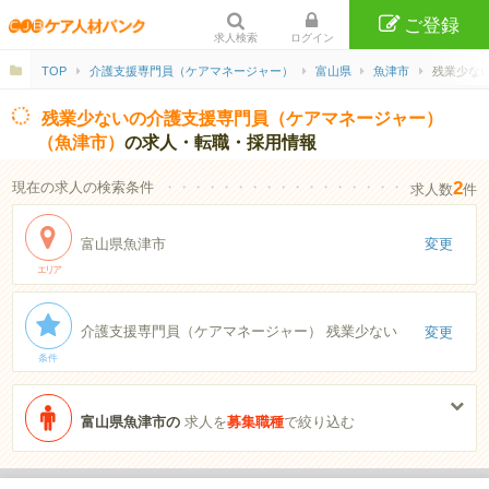
ご登録
求人検索
ログイン
TOP
介護支援専門員（ケアマネージャー）
富山県
魚津市
残業少ない
残業少ないの介護支援専門員（ケアマネージャー）
（魚津市）
の求人・転職・採用情報
2
現在の求人の検索条件
・・・・・・・・・・・・・・・・・・・・・・
求人数
件
富山県魚津市
変更
エリア
介護支援専門員（ケアマネージャー） 残業少ない
変更
条件
富山県魚津市の
求人を
募集職種
で絞り込む