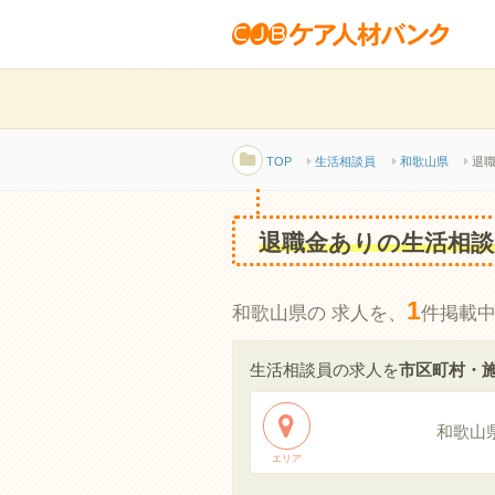
TOP
生活相談員
和歌山県
退職
退職金ありの生活相談
1
和歌山県の 求人を、
件掲載
生活相談員の求人を
市区町村・
和歌山
エリア