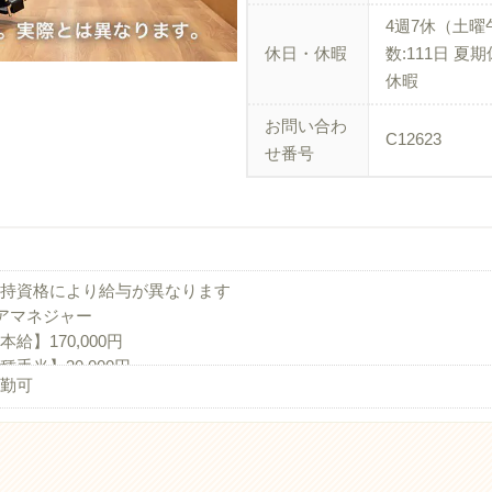
4週7休（土曜
休日・休暇
数:111日 夏
休暇
お問い合わ
C12623
せ番号
持資格により給与が異なります
アマネジャー
本給】170,000円
種手当】30,000円
勤可
整手当】20,000円
護福祉士
本給】155,000円-