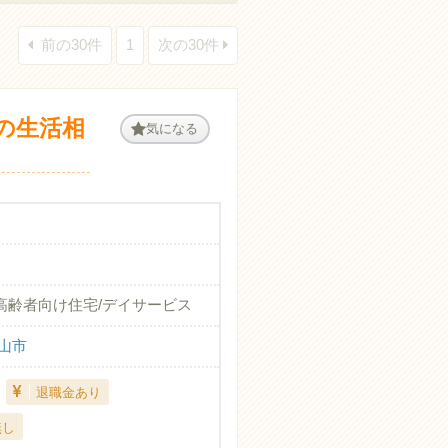
前の30件
1
次の30件
の生活相
気になる
高齢者向け住宅/デイサービス
山市
退職金あり
無し