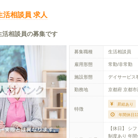
生活相談員 求人
生活相談員の募集です
募集職種
生活相談員
雇用形態
常勤/非常勤
施設形態
デイサービス
勤務地
京都府 京都
昇給あり
特徴
年間休日1
【休日】 シフ
制度あり 年間