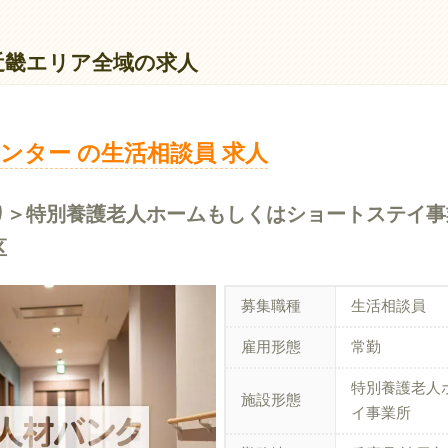
会福祉士
本給】170,000円
近畿エリア全域の求人
種手当】20,000円
整手当】10000円
与】あり（年2回）
ンター の生活相談員 求人
職金制度】あり
あり＞特別養護老人ホームもしくはショートステイ
区
募集職種
生活相談員
雇用形態
常勤
特別養護老人
施設形態
イ事業所