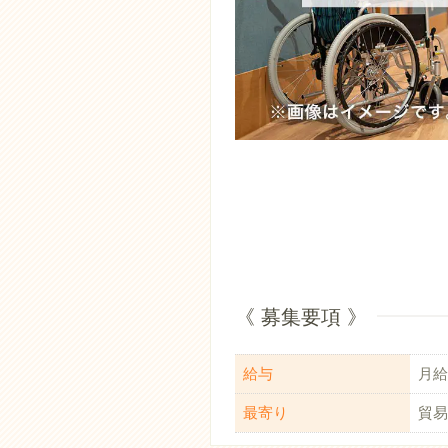
《 募集要項 》
給与
月給：
最寄り
貿易