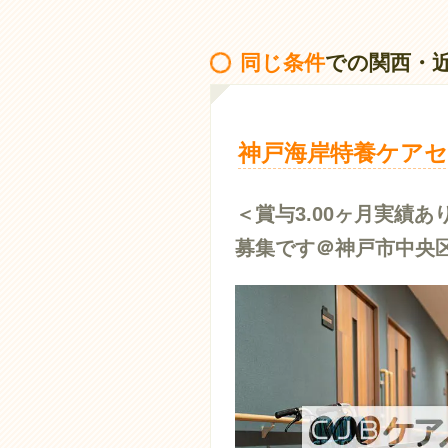
■社
【基
同じ条件
での関西・
【職
【調
【賞
神戸海岸特養ケアセ
【退
＜賞与3.00ヶ月実績
募集です＠神戸市中央