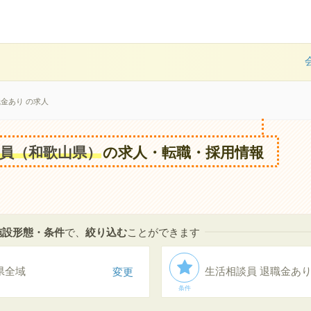
金あり の求人
員（和歌山県）
の求人・転職・採用情報
中
施設形態・条件
で、
絞り込む
ことができます
県全域
変更
生活相談員 退職金あ
条件