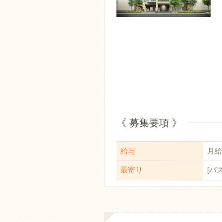
《 募集要項 》
給与
月給：
最寄り
[バ