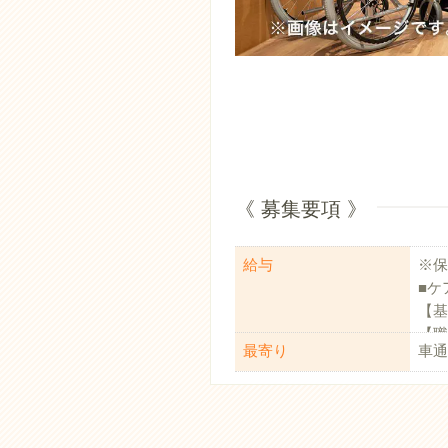
《 募集要項 》
給与
※保
■ケ
【基
【職
最寄り
車通
【調
■介
【基