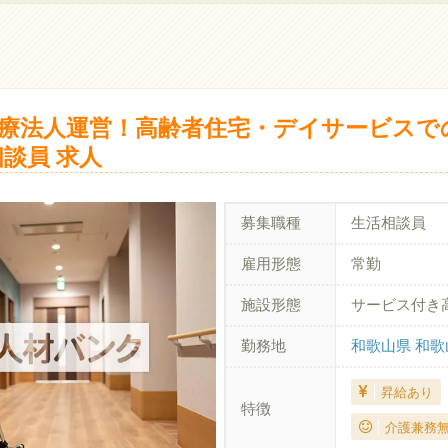
療法人運営！高齢者住宅・デイサービスで
談員 求人
募集職種
生活相談員
雇用形態
常勤
施設形態
サービス付き
勤務地
和歌山県 和歌
昇給あり
特徴
介護兼務