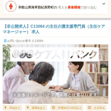
和歌山県海草郡紀美野町の
求人を
募集職種
で絞り込む
【非公開求人】C13084 の主任介護支援専門員（主任ケア
マネージャー） 求人
お問い合わせ番号 :C13084
昇給あり
退職金あり
年間休日110日以上
土日休み