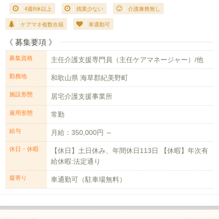
4週8休以上
残業少ない
介護兼務無し
ケアマネ複数在籍
車通勤可
《 募集要項 》
募集資格
主任介護支援専門員（主任ケアマネージャー）/他
勤務地
和歌山県 海草郡紀美野町
施設形態
居宅介護支援事業所
雇用形態
常勤
給与
月給：350,000円 ～
休日・休暇
【休日】土日休み、年間休日113日 【休暇】年次有
給休暇:法定通り
最寄り
車通勤可（駐車場無料）