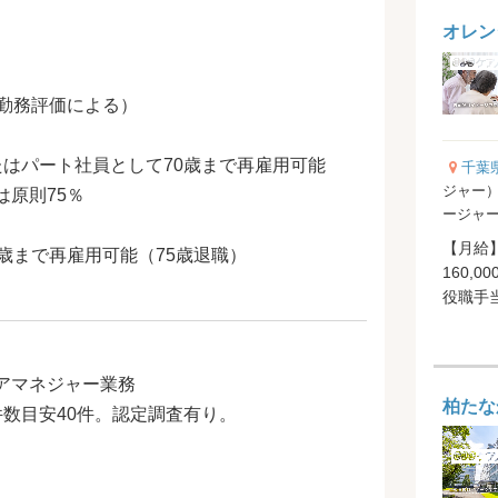
オレン
は勤務評価による）
たはパート社員として70歳まで再雇用可能
千葉
ジャー）
原則75％
ージャ
【月給】
歳まで再雇用可能（75歳退職）
160,0
役職手当 
アマネジャー業務
柏たな
数目安40件。認定調査有り。