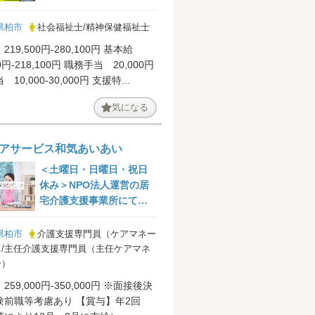
県柏市
社会福祉士/精神保健福祉士
219,500円-280,100円 基本給
00円-218,100円 職務手当 20,000円
10,000-30,000円 支援特...
気になる
アサービス和気あいあい
＜土曜日・日曜日・祝日
休み＞NPO法人運営の居
宅介護支援事業所にてケ
アマネジャー経験者の募
集...
県柏市
介護支援専門員（ケアマネー
/主任介護支援専門員（主任ケアマネ
ー）
59,000円-350,000円 ※面接後決
等考慮あり 【賞与】年2回