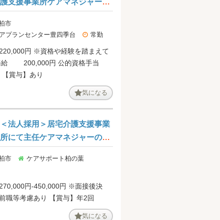
護支援事業所ケアマネジャー、
管理者（主任ケアマネジャー）
 柏市
の募集です
アプランセンター豊四季台
常勤
220,000円 ※資格や経験を踏まえて
務給 200,000円 公的資格手当
20,000円 【賞与】あり
気になる
＜法人採用＞居宅介護支援事業
所にて主任ケアマネジャーの募
集です＠柏市
 柏市
ケアサポート柏の葉
70,000円-450,000円 ※面接後決
定、経験前職等考慮あり 【賞与】年2回
気になる