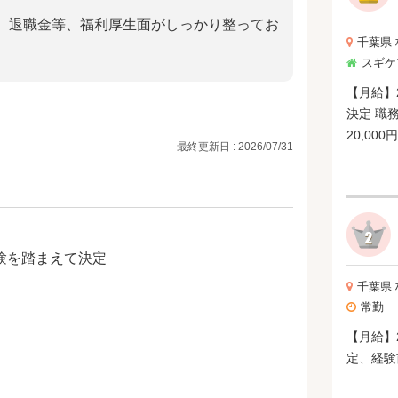
、退職金等、福利厚生面がしっかり整ってお
千葉県
スギケ
【月給】
決定 職
最終更新日 : 2026/07/31
経験を踏まえて決定
千葉県
常勤
【月給】2