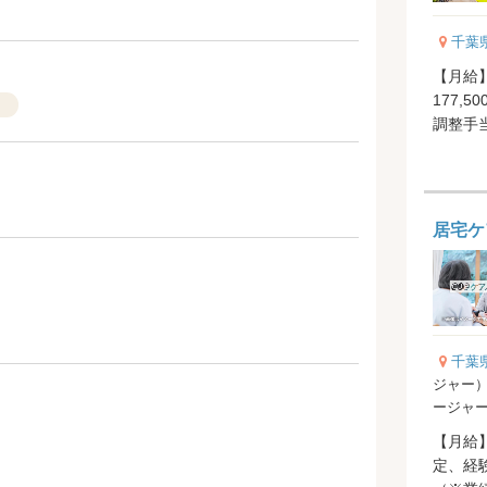
千葉
【月給】
177,5
）
調整手当 
居宅ケ
千葉
ジャー）
ージャ
【月給】2
定、経験前職