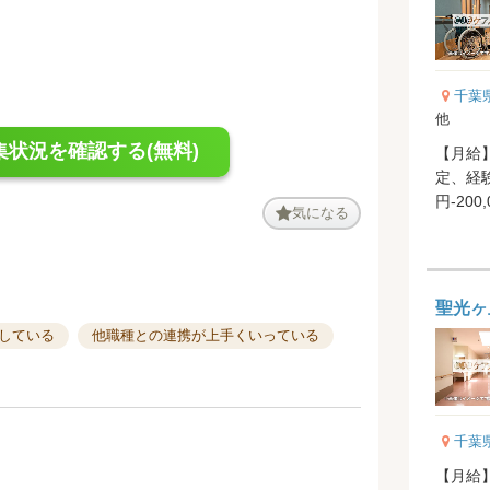
千葉
他
集状況を確認する(無料)
【月給】2
定、経験
円-200
気になる
円...
聖光ヶ
している
他職種との連携が上手くいっている
千葉
【月給】200,0