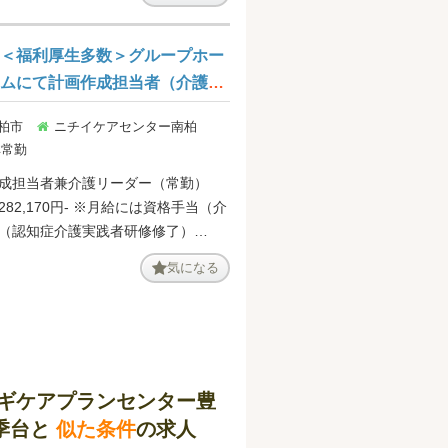
＜福利厚生多数＞グループホー
ムにて計画作成担当者（介護リ
ーダー兼務もあり）の募集です
 柏市
ニチイケアセンター南柏
＠柏市富里
非常勤
成担当者兼介護リーダー（常勤）
82,170円- ※月給には資格手当（介
（認知症介護実践者研修修了）
0円、介護支援専門員:30,000円）を含
気になる
150円/時間、22時-翌6時410円/時間
当:0円-20,000円（在籍年数に応じ
成担当者（非常勤）
【別途支給】 勤続年数手
ギケアプランセンター豊
円/時間（在籍4年以上）
季台と
似た条件
の求人