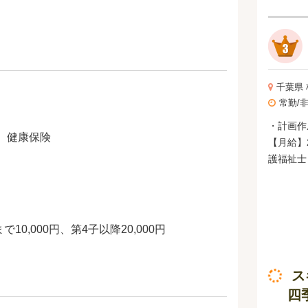
千葉県
常勤/
・計画作
、健康保険
【月給】2
護福祉士
20,00
む 【別途支給】 時間帯別手当:6時-8時・18
時-22時
勤続年数手
10,000円、第4子以降20,000円
て手当支給） ・計画作
【時給】1,445円- 
ス
当:15
四