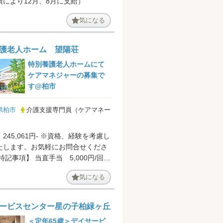
績により12月、8月に支給）
気になる
護老人ホーム 望陽荘
特別養護老人ホームにて
ケアマネジャーの募集で
す@柏市
県柏市
介護支援専門員（ケアマネー
）
245,061円- ※資格、経験を考慮し
たします。お気軽にお問合せくださ
2回 2.5...
気になる
ービスセンター星の子柏緑ヶ丘
＜定年65歳＞デイサービ