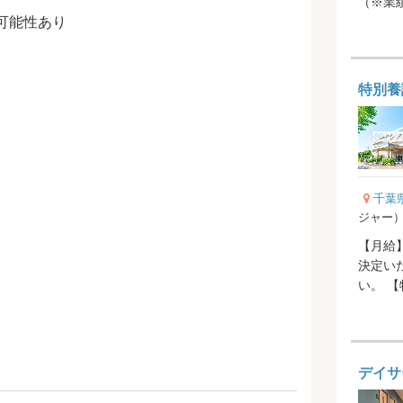
（※業
可能性あり
特別養
千葉
ジャー
【月給】
決定い
い。 【特記事項】 当直手当 5,000円/回
【賞与】年
デイサ