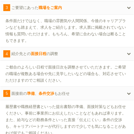
3
ご要望にあった
職場をご案内
条件面だけではなく、職場の雰囲気や人間関係、今後のキャリアプラ
ンなども踏まえて、求人をご紹介します。求人票に掲載されていない
情報も質問いただけます。もちろん、希望に合わない場合は断ること
もできます。
4
紹介先との
面接日程
の調整
ご都合のよろしい日程で面接日次を調整させていただきます。ご希望
の職場が複数ある場合や先に見学したいなどの場合も、対応させてい
ただけますのでご相談ください。
5
面接前の
準備
、
条件交渉
もお任せ
履歴書や職務経歴書といった提出書類の準備、面接対策などもお任せ
ください。事前に事業所にお伝えしたいことなどもあれば承ります。
また、給与などの勤務条件といった直接「伝えにくい」条件の交渉
も、キャリアパートナーが代行しますので少しでも気になることがあ
れば何でもご相談ください。