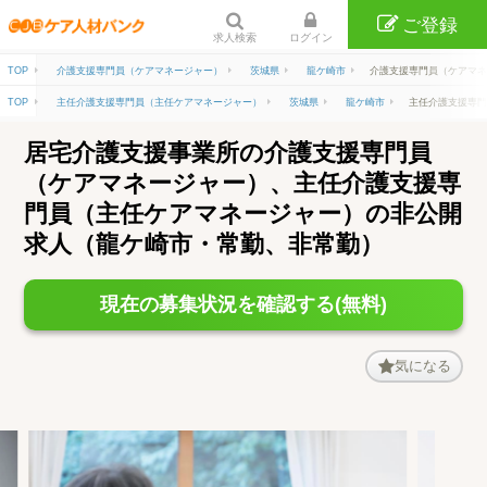
ご登録
求人検索
ログイン
TOP
介護支援専門員（ケアマネージャー）
茨城県
龍ケ崎市
介護支援専門員（ケアマネー
TOP
主任介護支援専門員（主任ケアマネージャー）
茨城県
龍ケ崎市
主任介護支援専門員
居宅介護支援事業所の介護支援専門員
（ケアマネージャー）、主任介護支援専
門員（主任ケアマネージャー）の非公開
求人（龍ケ崎市・常勤、非常勤）
現在の募集状況を確認する(無料)
気になる