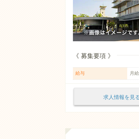
《 募集要項 》
給与
月給：
求人情報を