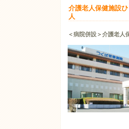
介護老人保健施設ひ
人
＜病院併設＞介護老人