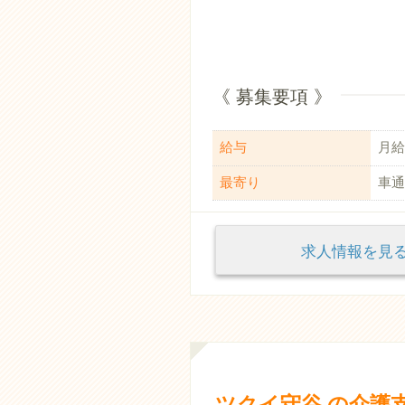
《 募集要項 》
給与
月給：
最寄り
車通
求人情報を
ツクイ守谷 の介護