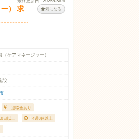
最終更新日 : 2026/08/06
ー） 求
気になる
員（ケアマネージャー）
施設
市
退職金あり
10日以上
4週8休以上
い