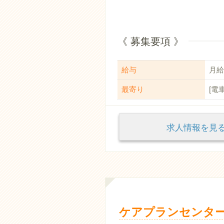
《 募集要項 》
給与
月給：
最寄り
[電
求人情報を
ケアプランセンター