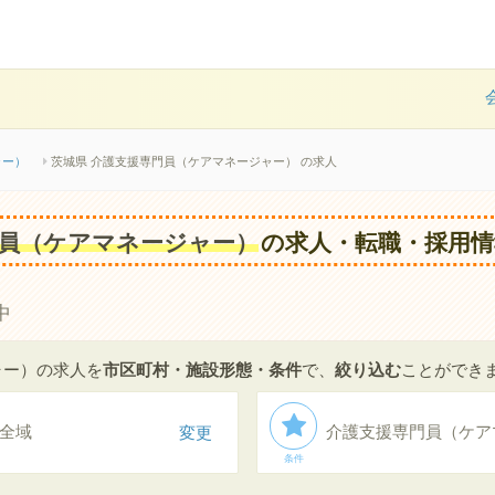
ャー）
茨城県 介護支援専門員（ケアマネージャー） の求人
員（ケアマネージャー）
の求人・転職・採用情
中
ャー）の求人を
市区町村・施設形態・条件
で、
絞り込む
ことができ
全域
変更
介護支援専門員（ケア
条件