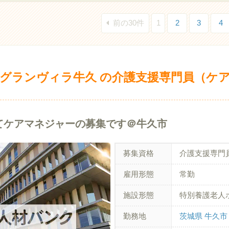
前の30件
1
2
3
4
グランヴィラ牛久 の介護支援専門員（ケ
てケアマネジャーの募集です＠牛久市
募集資格
介護支援専門
雇用形態
常勤
施設形態
特別養護老人
勤務地
茨城県 牛久市