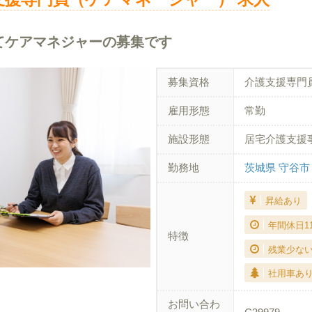
てケアマネジャーの募集です
募集資格
介護支援専門
雇用形態
常勤
施設形態
居宅介護支援
勤務地
茨城県 守谷市
昇給あり
年間休日1
特徴
残業少な
社用車あ
お問い合わ