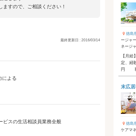
しますので、ご相談ください！
徳島
ージャー
最終更新日 : 2016/03/14
ネージ
【月給】1
定、経験
円 職能
アマネジ.
能力による
末広居
ービスの生活相談員業務全般
徳島
ケアマネ