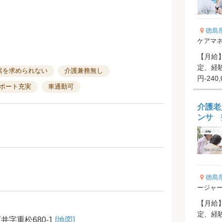
徳島
ケアマ
【月給】2
定、経験
素を求められない
介護兼務無し
円-240
ポート充実
車通勤可
当 2...
介護老
ンサ 
徳島
ージャ
【月給】1
定、経
字重松680-1
[地図]