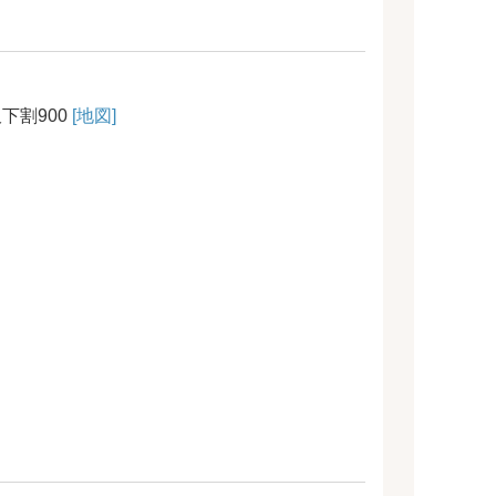
下割900
[地図]