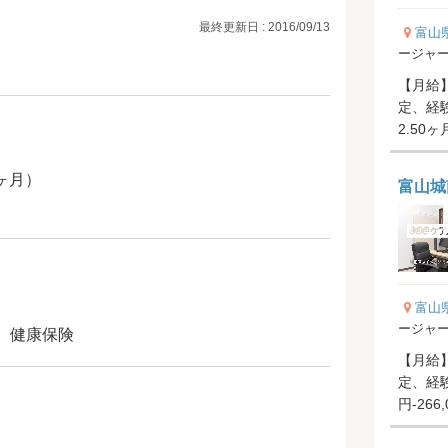
最終更新日 : 2016/09/13
富山
ージャ
【月給】1
定、経験前職
2.50
ヶ月）
富山城
富山
ージャ
、健康保険
【月給】2
定、経験
円-266,
年...