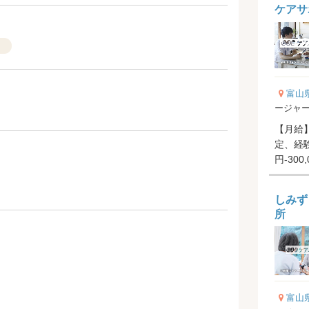
ケアサ
）
富山
ージャ
【月給】2
定、経験
円-300
円-20,0.
）
しみず
所
富山