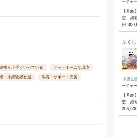
ージャ
【月給】2
定、経験
円-300
円-20,0.
ふくし
連携が上手くいっている
アットホームな環境
者・未経験者歓迎
教育・サポート充実
富山
ージャ
【月給】2
定、経
205,000円
3.00ヶ