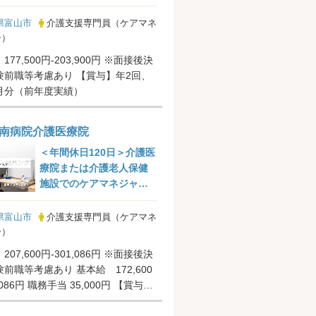
県富山市
介護支援専門員（ケアマネ
ー）
77,500円-203,900円 ※面接後決
等考慮あり 【賞与】年2回、
ヶ月分（前年度実績）
南病院介護医療院
＜年間休日120日＞介護医
療院または介護老人保健
施設でのケアマネジャー
業務＠富山市
県富山市
介護支援専門員（ケアマネ
ー）
07,600円-301,086円 ※面接後決
前職等考慮あり 基本給 172,600
086円 職務手当 35,000円 【賞与】