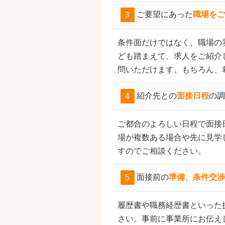
3
ご要望にあった
職場をご
条件面だけではなく、職場の
ども踏まえて、求人をご紹介
問いただけます。もちろん、
4
紹介先との
面接日程
の調
ご都合のよろしい日程で面接
場が複数ある場合や先に見学
すのでご相談ください。
5
面接前の
準備
、
条件交渉
履歴書や職務経歴書といった
さい。事前に事業所にお伝え