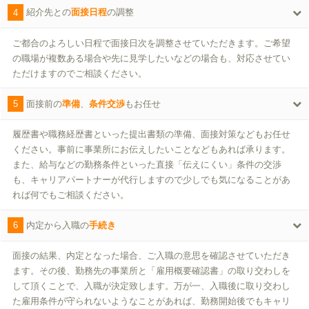
4
紹介先との
面接日程
の調整
ご都合のよろしい日程で面接日次を調整させていただきます。ご希望
の職場が複数ある場合や先に見学したいなどの場合も、対応させてい
ただけますのでご相談ください。
5
面接前の
準備
、
条件交渉
もお任せ
履歴書や職務経歴書といった提出書類の準備、面接対策などもお任せ
ください。事前に事業所にお伝えしたいことなどもあれば承ります。
また、給与などの勤務条件といった直接「伝えにくい」条件の交渉
も、キャリアパートナーが代行しますので少しでも気になることがあ
れば何でもご相談ください。
6
内定から入職の
手続き
面接の結果、内定となった場合、ご入職の意思を確認させていただき
ます。その後、勤務先の事業所と「雇用概要確認書」の取り交わしを
して頂くことで、入職が決定致します。万が一、入職後に取り交わし
た雇用条件が守られないようなことがあれば、勤務開始後でもキャリ