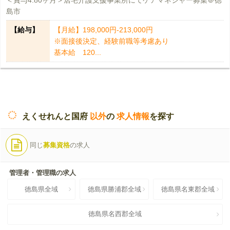
＜賞与4.80ヶ月＞居宅介護支援事業所にてケアマネジャー募集＠徳
島市
【給与】
【月給】198,000円-213,000円
※面接後決定、経験前職等考慮あり
基本給 120...
えくせれんと国府
以外
の
求人情報
を探す
同じ
募集資格
の求人
管理者・管理職の求人
徳島県全域
徳島県勝浦郡全域
徳島県名東郡全域
徳島県名西郡全域