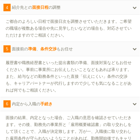
4
紹介先との
面接日程
の調整
ご都合のよろしい日程で面接日次を調整させていただきます。ご希望
の職場が複数ある場合や先に見学したいなどの場合も、対応させてい
ただけますのでご相談ください。
5
面接前の
準備
、
条件交渉
もお任せ
履歴書や職務経歴書といった提出書類の準備、面接対策などもお任せ
ください。事前に事業所にお伝えしたいことなどもあれば承ります。
また、給与などの勤務条件といった直接「伝えにくい」条件の交渉
も、キャリアパートナーが代行しますので少しでも気になることがあ
れば何でもご相談ください。
6
内定から入職の
手続き
面接の結果、内定となった場合、ご入職の意思を確認させていただき
ます。その後、勤務先の事業所と「雇用概要確認書」の取り交わしを
して頂くことで、入職が決定致します。万が一、入職後に取り交わし
た雇用条件が守られないようなことがあれば、勤務開始後でもキャリ